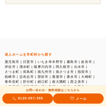
老人ホームを市町村から探す
鹿児島市
日置市
いちき串木野市
霧島市
姶良市
伊佐市
湧水町
薩摩川内市
阿久根市
出水市
さつま町
長島町
南九州市
南さつま市
指宿市
枕崎市
志布志市
曽於市
鹿屋市
垂水市
大崎町
東串良町
肝付町
錦江町
南大隅町
西之表市
中種子町
南種子町
屋久島町
十島村
奄美市
お問い合わせ・無料相談はこちらから
龍郷町
瀬戸内町
大和村
宇検村
喜界町
徳之島町
天城町
伊仙町
和泊町
知名町
与論町
0120-057-555
メール