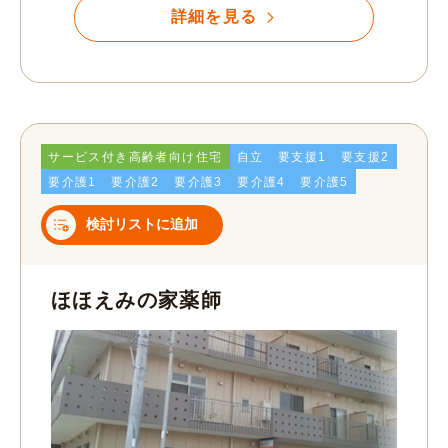
詳細を見る
サービス付き高齢者向け住宅
自立
要支援1
要支援2
要介護1
要介護2
要介護3
要介護4
要介護5
検討リストに追加
ほほえみの家薬師