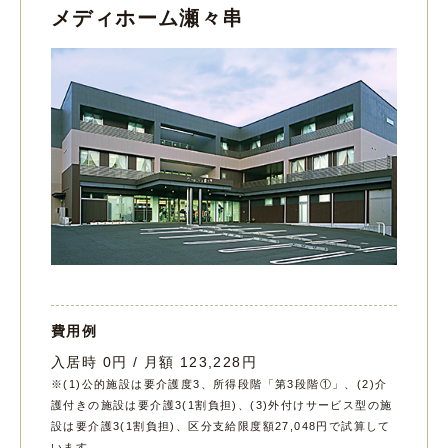
メディホーム瀬々串
費用例
入居時 0円 / 月額 123,228円
※(1)公的施設は要介護度3、所得段階「第3段階①」、(2)介
護付きの施設は要介護3(1割負担)、(3)外付けサービス型の施
設は要介護3(1割負担)、区分支給限度額27,048円で試算して
います。