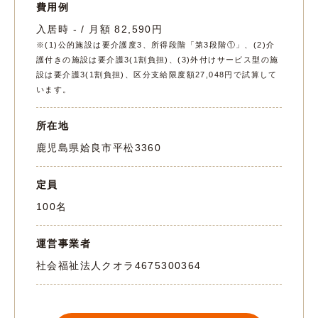
費用例
入居時 - / 月額 82,590円
※(1)公的施設は要介護度3、所得段階「第3段階①」、(2)介
護付きの施設は要介護3(1割負担)、(3)外付けサービス型の施
設は要介護3(1割負担)、区分支給限度額27,048円で試算して
います。
所在地
鹿児島県姶良市平松3360
定員
100名
運営事業者
社会福祉法人クオラ
4675300364