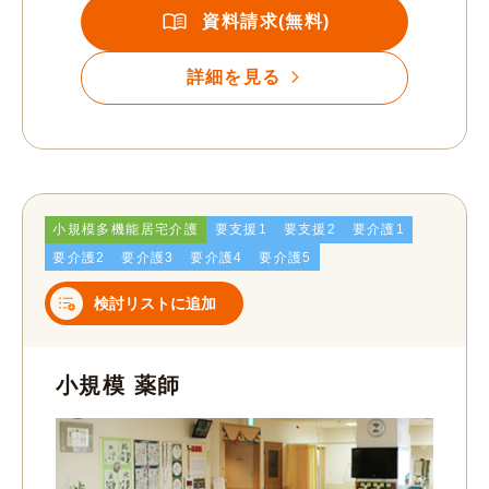
資料請求(無料)
詳細を見る
小規模多機能居宅介護
要支援1
要支援2
要介護1
要介護2
要介護3
要介護4
要介護5
検討リストに追加
小規模 薬師