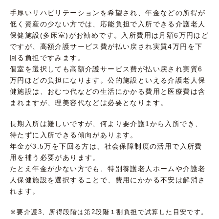
手厚いリハビリテーションを希望され、年金などの所得が
低く資産の少ない方では、応能負担で入所できる介護老人
保健施設(多床室)がお勧めです。入所費用は月額6万円ほど
ですが、高額介護サービス費が払い戻され実質4万円を下
回る負担ですみます。
個室を選択しても高額介護サービス費が払い戻され実質6
万円ほどの負担になります。公的施設といえる介護老人保
健施設は、おむつ代などの生活にかかる費用と医療費は含
まれますが、理美容代などは必要となります。
長期入所は難しいですが、何より要介護1から入所でき、
待たずに入所できる傾向があります。
年金が3.5万を下回る方は、社会保障制度の活用で入所費
用を補う必要があります。
たとえ年金が少ない方でも、特別養護老人ホームや介護老
人保健施設を選択することで、費用にかかる不安は解消さ
れます。
※要介護3、所得段階は第2段階１割負担で試算した目安です。