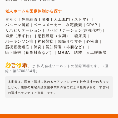
老人ホームを医療体制から探す
胃ろう
鼻腔経管
吸引
人工肛門（ストマ）
バルーン留置
ペースメーカー
在宅酸素
CPAP
リハビリテーション
リハビリテーション(超強化型)
褥瘡（床ずれ）
悪性腫瘍（末期）
糖尿病
パーキンソン病
神経難病
関節リウマチ
心疾患
脳梗塞後遺症
肺炎
認知障害（徘徊など）
嚥下障害（食事対応など）
MRSA
結核
人工呼吸器
は 株式会社ソーネットの登録商標です。（登
録：第6700864号）
本事業は、医療・福祉に係わるケアマネジャーや社会福祉士の方々を
はじめ、複数の居宅介護支援事業所の協力により提供される「非営利
の福祉ボランティア事業」です。