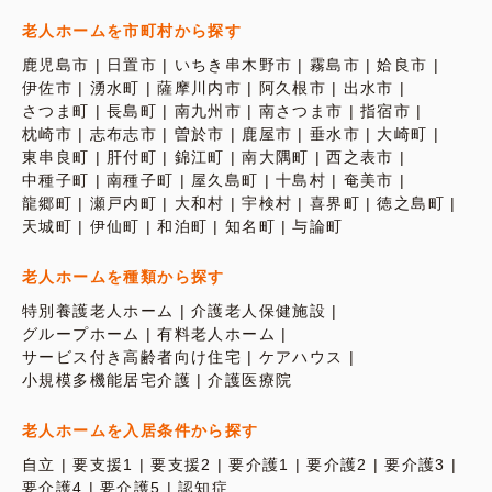
老人ホームを市町村から探す
鹿児島市
日置市
いちき串木野市
霧島市
姶良市
伊佐市
湧水町
薩摩川内市
阿久根市
出水市
さつま町
長島町
南九州市
南さつま市
指宿市
枕崎市
志布志市
曽於市
鹿屋市
垂水市
大崎町
東串良町
肝付町
錦江町
南大隅町
西之表市
中種子町
南種子町
屋久島町
十島村
奄美市
龍郷町
瀬戸内町
大和村
宇検村
喜界町
徳之島町
天城町
伊仙町
和泊町
知名町
与論町
老人ホームを種類から探す
特別養護老人ホーム
介護老人保健施設
グループホーム
有料老人ホーム
サービス付き高齢者向け住宅
ケアハウス
小規模多機能居宅介護
介護医療院
老人ホームを入居条件から探す
自立
要支援1
要支援2
要介護1
要介護2
要介護3
要介護4
要介護5
認知症