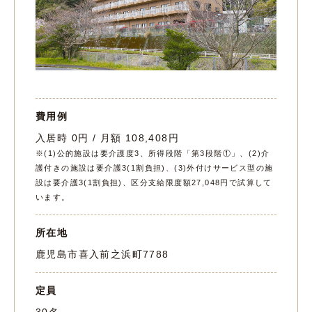
費用例
入居時 0円 / 月額 108,408円
※(1)公的施設は要介護度3、所得段階「第3段階①」、(2)介
護付きの施設は要介護3(1割負担)、(3)外付けサービス型の施
設は要介護3(1割負担)、区分支給限度額27,048円で試算して
います。
所在地
鹿児島市喜入前之浜町7788
定員