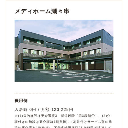
メディホーム瀬々串
費用例
入居時 0円 / 月額 123,228円
※(1)公的施設は要介護度3、所得段階「第3段階①」、(2)介
護付きの施設は要介護3(1割負担)、(3)外付けサービス型の施
設は要介護3(1割負担)、区分支給限度額27,048円で試算して