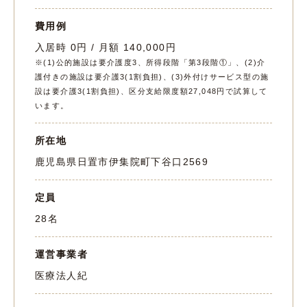
費用例
入居時 0円 / 月額 140,000円
※(1)公的施設は要介護度3、所得段階「第3段階①」、(2)介
護付きの施設は要介護3(1割負担)、(3)外付けサービス型の施
設は要介護3(1割負担)、区分支給限度額27,048円で試算して
います。
所在地
鹿児島県日置市伊集院町下谷口2569
定員
28名
運営事業者
医療法人紀