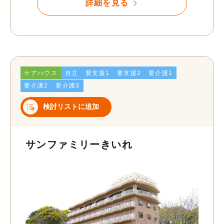
詳細を見る
ケアハウス
自立
要支援1
要支援2
要介護1
要介護2
要介護3
検討リストに追加
サンファミリーきいれ