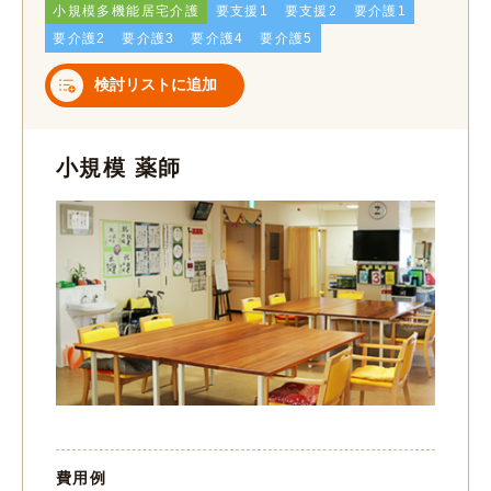
小規模多機能居宅介護
要支援1
要支援2
要介護1
要介護2
要介護3
要介護4
要介護5
検討リストに追加
小規模 薬師
費用例