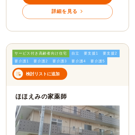
詳細を見る
サービス付き高齢者向け住宅
自立
要支援1
要支援2
要介護1
要介護2
要介護3
要介護4
要介護5
検討リストに追加
ほほえみの家薬師