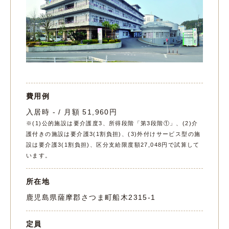
費用例
入居時 - / 月額 51,960円
※(1)公的施設は要介護度3、所得段階「第3段階①」、(2)介
護付きの施設は要介護3(1割負担)、(3)外付けサービス型の施
設は要介護3(1割負担)、区分支給限度額27,048円で試算して
います。
所在地
鹿児島県薩摩郡さつま町船木2315-1
定員