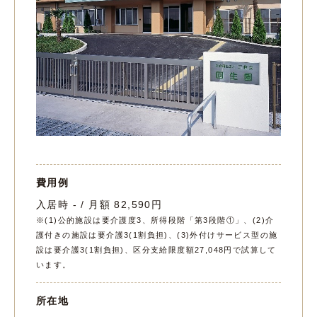
費用例
入居時 - / 月額 82,590円
※(1)公的施設は要介護度3、所得段階「第3段階①」、(2)介
護付きの施設は要介護3(1割負担)、(3)外付けサービス型の施
設は要介護3(1割負担)、区分支給限度額27,048円で試算して
います。
所在地