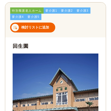
特別養護老人ホーム
要介護1
要介護2
要介護3
要介護4
要介護5
検討リストに追加
回生園