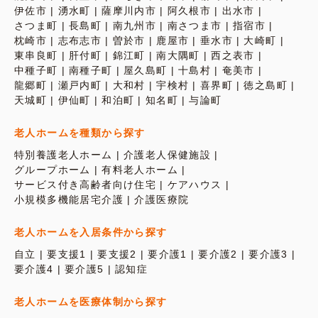
伊佐市
湧水町
薩摩川内市
阿久根市
出水市
さつま町
長島町
南九州市
南さつま市
指宿市
枕崎市
志布志市
曽於市
鹿屋市
垂水市
大崎町
東串良町
肝付町
錦江町
南大隅町
西之表市
中種子町
南種子町
屋久島町
十島村
奄美市
龍郷町
瀬戸内町
大和村
宇検村
喜界町
徳之島町
天城町
伊仙町
和泊町
知名町
与論町
老人ホームを種類から探す
特別養護老人ホーム
介護老人保健施設
グループホーム
有料老人ホーム
サービス付き高齢者向け住宅
ケアハウス
小規模多機能居宅介護
介護医療院
老人ホームを入居条件から探す
自立
要支援1
要支援2
要介護1
要介護2
要介護3
要介護4
要介護5
認知症
老人ホームを医療体制から探す