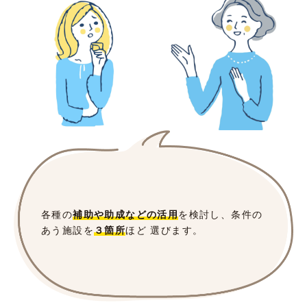
各種の
補助や助成などの活用
を検討し、条件の
あう施設を
３箇所
ほど 選びます。