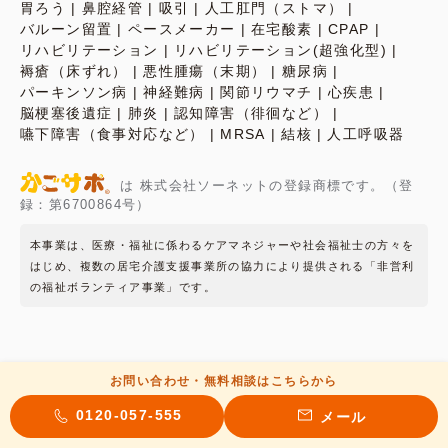
胃ろう
鼻腔経管
吸引
人工肛門（ストマ）
バルーン留置
ペースメーカー
在宅酸素
CPAP
リハビリテーション
リハビリテーション(超強化型)
褥瘡（床ずれ）
悪性腫瘍（末期）
糖尿病
パーキンソン病
神経難病
関節リウマチ
心疾患
脳梗塞後遺症
肺炎
認知障害（徘徊など）
嚥下障害（食事対応など）
MRSA
結核
人工呼吸器
は 株式会社ソーネットの登録商標です。（登
録：第6700864号）
本事業は、医療・福祉に係わるケアマネジャーや社会福祉士の方々を
はじめ、複数の居宅介護支援事業所の協力により提供される「非営利
の福祉ボランティア事業」です。
お問い合わせ・無料相談はこちらから
お問い合わせ
運営会社
施設掲載について
プライバシーポリシー
0120-057-555
メール
(C)2023 かごサポ