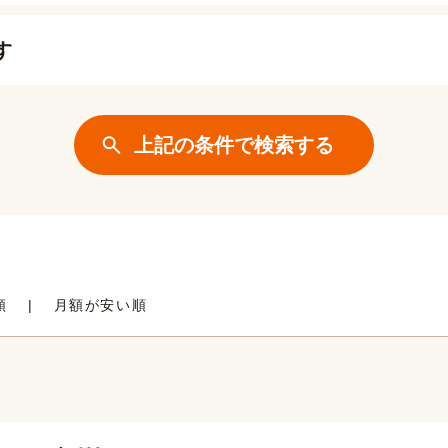
す
順
月額が安い順