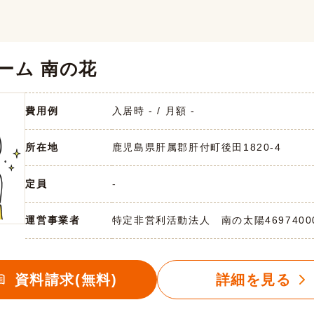
ーム 南の花
費用例
入居時 - / 月額 -
所在地
鹿児島県肝属郡肝付町後田1820-4
定員
-
運営事業者
特定非営利活動法人 南の太陽
4697400
資料請求(無料)
詳細を見る