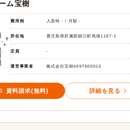
ーム宝樹
費用例
入居時 - / 月額 -
所在地
鹿児島県肝属郡錦江町馬場1187-1
定員
-
運営事業者
株式会社宝樹
4697600015
資料請求(無料)
詳細を見る