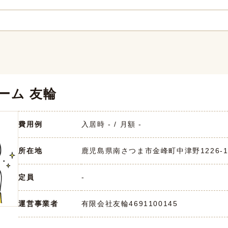
ーム 友輪
費用例
入居時 - / 月額 -
所在地
鹿児島県南さつま市金峰町中津野1226-
定員
-
運営事業者
有限会社友輪
4691100145