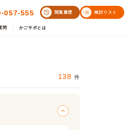
0-057-555
閲覧履歴
検討リスト
質問
かごサポとは
138
件