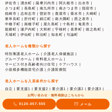
伊佐市
湧水町
薩摩川内市
阿久根市
出水市
さつま町
長島町
南九州市
南さつま市
指宿市
枕崎市
志布志市
曽於市
鹿屋市
垂水市
大崎町
東串良町
肝付町
錦江町
南大隅町
西之表市
中種子町
南種子町
屋久島町
十島村
奄美市
龍郷町
瀬戸内町
大和村
宇検村
喜界町
徳之島町
天城町
伊仙町
和泊町
知名町
与論町
老人ホームを種類から探す
特別養護老人ホーム
介護老人保健施設
グループホーム
有料老人ホーム
サービス付き高齢者向け住宅
ケアハウス
小規模多機能居宅介護
介護医療院
老人ホームを入居条件から探す
自立
要支援1
要支援2
要介護1
要介護2
要介護3
要介護4
要介護5
認知症
お問い合わせ・無料相談はこちらから
0120-057-555
メール
老人ホームを医療体制から探す