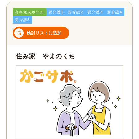
有料老人ホーム
要介護1
要介護2
要介護3
要介護4
要介護5
検討リストに追加
住み家 やまのくち