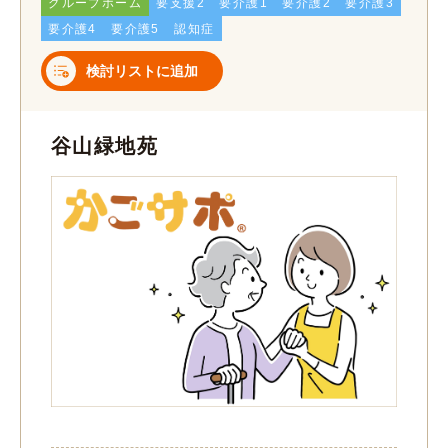
グループホーム
要支援2
要介護1
要介護2
要介護3
要介護4
要介護5
認知症
検討リストに追加
谷山緑地苑