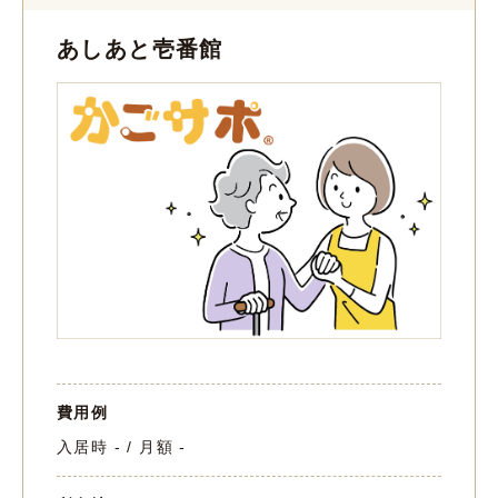
あしあと壱番館
費用例
入居時 - / 月額 -