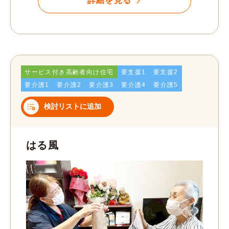
詳細を見る
サービス付き高齢者向け住宅
要支援1
要支援2
要介護1
要介護2
要介護3
要介護4
要介護5
検討リストに追加
はる風