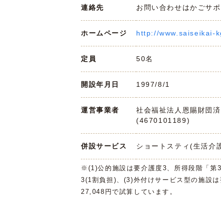
連絡先
お問い合わせはかごサポまで 
ホームページ
http://www.saiseikai-k
定員
50名
開設年月日
1997/8/1
運営事業者
社会福祉法人恩賜財団済
(4670101189)
併設サービス
ショートスティ(生活介護
※(1)公的施設は要介護度3、所得段階「第
3(1割負担)、(3)外付けサービス型の施設
27,048円で試算しています。