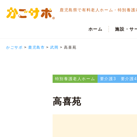
鹿児島県で有料老人ホーム・
特別養護
ホーム
施設・サ
かごサポ
>
鹿児島市
>
武岡
>
高喜苑
特別養護老人ホーム
要介護3
要介護4
高喜苑