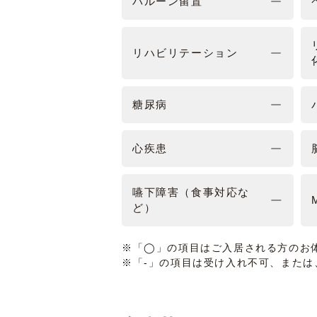
バルーン留置
リハビリテーション
糖尿病
心疾患
嚥下障害（食事対応な
ど）
※「◯」の項目はご入居される方のお
※「-」の項目は受け入れ不可、また