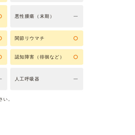
悪性腫瘍（末期）
関節リウマチ
認知障害（徘徊など）
人工呼吸器
さい。