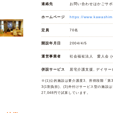
連絡先
お問い合わせはかごサポまで 
ホームページ
https://www.kawashim
定員
70名
開設年月日
2004/4/5
運営事業者
社会福祉法人 愛人会 (46
併設サービス
居宅介護支援, デイサー
※(1)公的施設は要介護度3、所得段階「第
3(1割負担)、(3)外付けサービス型の施設
27,048円で試算しています。