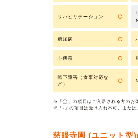
リハビリテーション
糖尿病
心疾患
嚥下障害（食事対応な
ど）
※「◯」の項目はご入居される方のお
※「-」の項目は受け入れ不可、また
慈眼寺園 (ユニット型