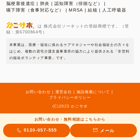
脳梗塞後遺症
肺炎
認知障害（徘徊など）
嚥下障害（食事対応など）
MRSA
結核
人工呼吸器
は 株式会社ソーネットの登録商標です。（登
録：第6700864号）
本事業は、医療・福祉に係わるケアマネジャーや社会福祉士の方々を
はじめ、複数の居宅介護支援事業所の協力により提供される「非営利
の福祉ボランティア事業」です。
お問い合わせ
運営会社
施設掲載について
プライバシーポリシー
(C)2023 かごサポ
お問い合わせ・無料相談はこちらから
0120-057-555
メール