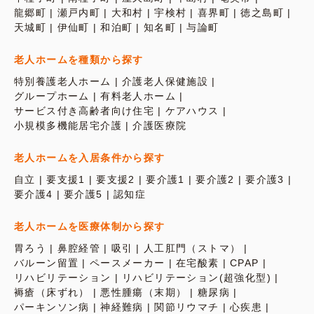
龍郷町
瀬戸内町
大和村
宇検村
喜界町
徳之島町
天城町
伊仙町
和泊町
知名町
与論町
老人ホームを種類から探す
特別養護老人ホーム
介護老人保健施設
グループホーム
有料老人ホーム
サービス付き高齢者向け住宅
ケアハウス
小規模多機能居宅介護
介護医療院
老人ホームを入居条件から探す
自立
要支援1
要支援2
要介護1
要介護2
要介護3
要介護4
要介護5
認知症
老人ホームを医療体制から探す
胃ろう
鼻腔経管
吸引
人工肛門（ストマ）
バルーン留置
ペースメーカー
在宅酸素
CPAP
リハビリテーション
リハビリテーション(超強化型)
褥瘡（床ずれ）
悪性腫瘍（末期）
糖尿病
パーキンソン病
神経難病
関節リウマチ
心疾患