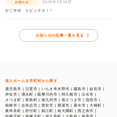
2026年7月16日
お知らせ
かごサポ トピックス！！
お知らせの記事一覧を見る
老人ホームを市町村から探す
鹿児島市
日置市
いちき串木野市
霧島市
姶良市
伊佐市
湧水町
薩摩川内市
阿久根市
出水市
さつま町
長島町
南九州市
南さつま市
指宿市
枕崎市
志布志市
曽於市
鹿屋市
垂水市
大崎町
東串良町
肝付町
錦江町
南大隅町
西之表市
中種子町
南種子町
屋久島町
十島村
奄美市