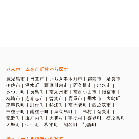
老人ホームを市町村から探す
鹿児島市
日置市
いちき串木野市
霧島市
姶良市
伊佐市
湧水町
薩摩川内市
阿久根市
出水市
さつま町
長島町
南九州市
南さつま市
指宿市
枕崎市
志布志市
曽於市
鹿屋市
垂水市
大崎町
東串良町
肝付町
錦江町
南大隅町
西之表市
中種子町
南種子町
屋久島町
十島村
奄美市
龍郷町
瀬戸内町
大和村
宇検村
喜界町
徳之島町
天城町
伊仙町
和泊町
知名町
与論町
老人ホームを種類から探す