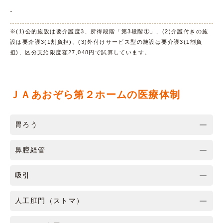
-
※(1)公的施設は要介護度3、所得段階「第3段階①」、(2)介護付きの施
設は要介護3(1割負担)、(3)外付けサービス型の施設は要介護3(1割負
担)、区分支給限度額27,048円で試算しています。
ＪＡあおぞら第２ホームの医療体制
胃ろう
鼻腔経管
吸引
人工肛門（ストマ）