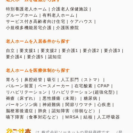
特別養護老人ホーム
介護老人保健施設
グループホーム
有料老人ホーム
サービス付き高齢者向け住宅
ケアハウス
小規模多機能居宅介護
介護医療院
老人ホームを入居条件から探す
自立
要支援1
要支援2
要介護1
要介護2
要介護3
要介護4
要介護5
認知症
老人ホームを医療体制から探す
胃ろう
鼻腔経管
吸引
人工肛門（ストマ）
バルーン留置
ペースメーカー
在宅酸素
CPAP
リハビリテーション
リハビリテーション(超強化型)
褥瘡（床ずれ）
悪性腫瘍（末期）
糖尿病
パーキンソン病
神経難病
関節リウマチ
心疾患
脳梗塞後遺症
肺炎
認知障害（徘徊など）
嚥下障害（食事対応など）
MRSA
結核
人工呼吸器
は 株式会社ソーネットの登録商標です。（登