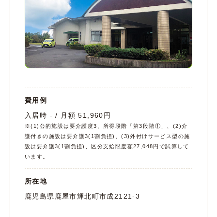
費用例
入居時 - / 月額 51,960円
※(1)公的施設は要介護度3、所得段階「第3段階①」、(2)介
護付きの施設は要介護3(1割負担)、(3)外付けサービス型の施
設は要介護3(1割負担)、区分支給限度額27,048円で試算して
います。
所在地
鹿児島県鹿屋市輝北町市成2121-3