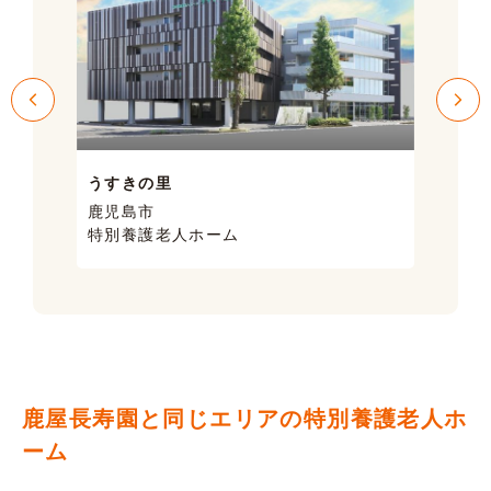
うすきの里
サン
鹿児島市
鹿児
特別養護老人ホーム
ケア
鹿屋長寿園と同じエリアの特別養護老人ホ
ーム