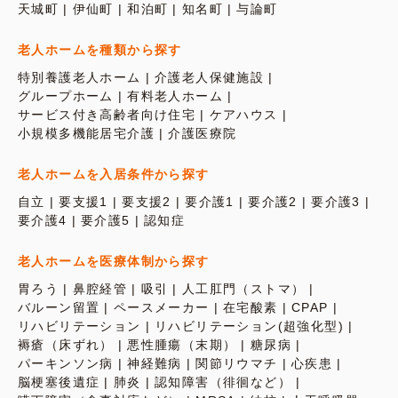
天城町
伊仙町
和泊町
知名町
与論町
老人ホームを種類から探す
特別養護老人ホーム
介護老人保健施設
グループホーム
有料老人ホーム
サービス付き高齢者向け住宅
ケアハウス
小規模多機能居宅介護
介護医療院
老人ホームを入居条件から探す
自立
要支援1
要支援2
要介護1
要介護2
要介護3
要介護4
要介護5
認知症
老人ホームを医療体制から探す
胃ろう
鼻腔経管
吸引
人工肛門（ストマ）
バルーン留置
ペースメーカー
在宅酸素
CPAP
リハビリテーション
リハビリテーション(超強化型)
褥瘡（床ずれ）
悪性腫瘍（末期）
糖尿病
パーキンソン病
神経難病
関節リウマチ
心疾患
脳梗塞後遺症
肺炎
認知障害（徘徊など）