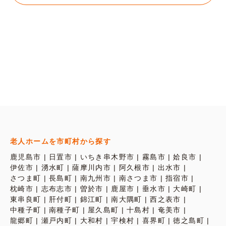
老人ホームを市町村から探す
鹿児島市
日置市
いちき串木野市
霧島市
姶良市
伊佐市
湧水町
薩摩川内市
阿久根市
出水市
さつま町
長島町
南九州市
南さつま市
指宿市
枕崎市
志布志市
曽於市
鹿屋市
垂水市
大崎町
東串良町
肝付町
錦江町
南大隅町
西之表市
中種子町
南種子町
屋久島町
十島村
奄美市
龍郷町
瀬戸内町
大和村
宇検村
喜界町
徳之島町