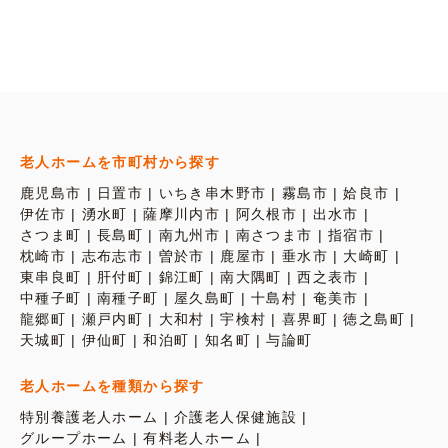
老人ホームを市町村から探す
鹿児島市
日置市
いちき串木野市
霧島市
姶良市
伊佐市
湧水町
薩摩川内市
阿久根市
出水市
さつま町
長島町
南九州市
南さつま市
指宿市
枕崎市
志布志市
曽於市
鹿屋市
垂水市
大崎町
東串良町
肝付町
錦江町
南大隅町
西之表市
中種子町
南種子町
屋久島町
十島村
奄美市
龍郷町
瀬戸内町
大和村
宇検村
喜界町
徳之島町
天城町
伊仙町
和泊町
知名町
与論町
老人ホームを種類から探す
特別養護老人ホーム
介護老人保健施設
グループホーム
有料老人ホーム