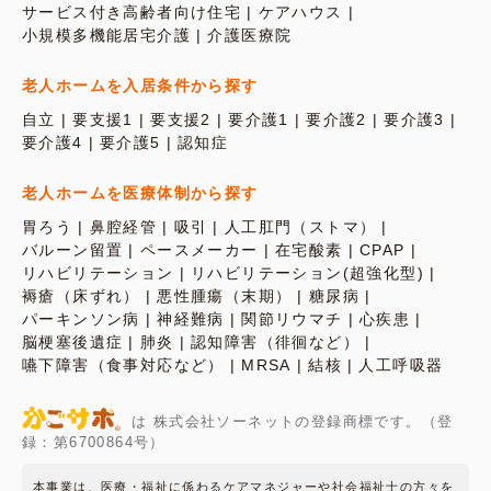
サービス付き高齢者向け住宅
ケアハウス
小規模多機能居宅介護
介護医療院
老人ホームを入居条件から探す
自立
要支援1
要支援2
要介護1
要介護2
要介護3
要介護4
要介護5
認知症
老人ホームを医療体制から探す
胃ろう
鼻腔経管
吸引
人工肛門（ストマ）
バルーン留置
ペースメーカー
在宅酸素
CPAP
リハビリテーション
リハビリテーション(超強化型)
褥瘡（床ずれ）
悪性腫瘍（末期）
糖尿病
パーキンソン病
神経難病
関節リウマチ
心疾患
脳梗塞後遺症
肺炎
認知障害（徘徊など）
嚥下障害（食事対応など）
MRSA
結核
人工呼吸器
は 株式会社ソーネットの登録商標です。（登
録：第6700864号）
本事業は、医療・福祉に係わるケアマネジャーや社会福祉士の方々を