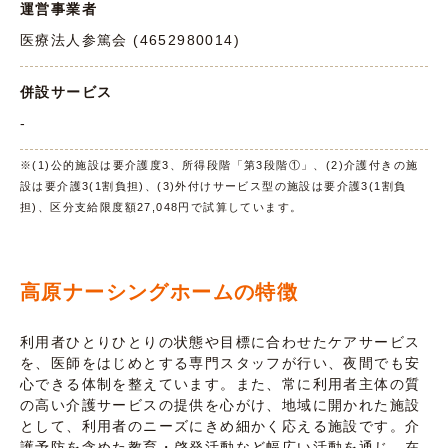
運営事業者
医療法人参篤会 (4652980014)
併設サービス
-
※(1)公的施設は要介護度3、所得段階「第3段階①」、(2)介護付きの施
設は要介護3(1割負担)、(3)外付けサービス型の施設は要介護3(1割負
担)、区分支給限度額27,048円で試算しています。
高原ナーシングホームの特徴
利用者ひとりひとりの状態や目標に合わせたケアサービス
を、医師をはじめとする専門スタッフが行い、夜間でも安
心できる体制を整えています。また、常に利用者主体の質
の高い介護サービスの提供を心がけ、地域に開かれた施設
として、利用者のニーズにきめ細かく応える施設です。介
護予防を含めた教育・啓発活動など幅広い活動を通じ、在