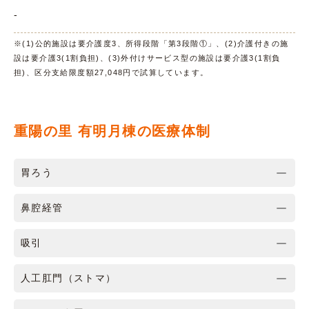
-
※(1)公的施設は要介護度3、所得段階「第3段階①」、(2)介護付きの施
設は要介護3(1割負担)、(3)外付けサービス型の施設は要介護3(1割負
担)、区分支給限度額27,048円で試算しています。
重陽の里 有明月棟の医療体制
胃ろう
鼻腔経管
吸引
人工肛門（ストマ）