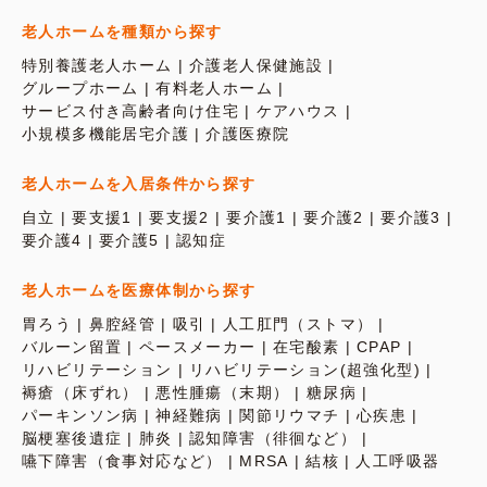
老人ホームを種類から探す
特別養護老人ホーム
介護老人保健施設
グループホーム
有料老人ホーム
サービス付き高齢者向け住宅
ケアハウス
小規模多機能居宅介護
介護医療院
老人ホームを入居条件から探す
自立
要支援1
要支援2
要介護1
要介護2
要介護3
要介護4
要介護5
認知症
老人ホームを医療体制から探す
胃ろう
鼻腔経管
吸引
人工肛門（ストマ）
バルーン留置
ペースメーカー
在宅酸素
CPAP
リハビリテーション
リハビリテーション(超強化型)
褥瘡（床ずれ）
悪性腫瘍（末期）
糖尿病
パーキンソン病
神経難病
関節リウマチ
心疾患
脳梗塞後遺症
肺炎
認知障害（徘徊など）
嚥下障害（食事対応など）
MRSA
結核
人工呼吸器