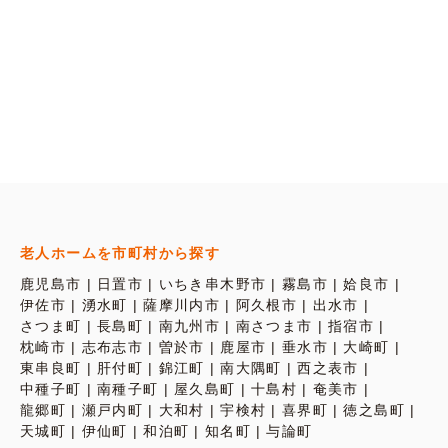
老人ホームを市町村から探す
鹿児島市
日置市
いちき串木野市
霧島市
姶良市
伊佐市
湧水町
薩摩川内市
阿久根市
出水市
さつま町
長島町
南九州市
南さつま市
指宿市
枕崎市
志布志市
曽於市
鹿屋市
垂水市
大崎町
東串良町
肝付町
錦江町
南大隅町
西之表市
中種子町
南種子町
屋久島町
十島村
奄美市
龍郷町
瀬戸内町
大和村
宇検村
喜界町
徳之島町
天城町
伊仙町
和泊町
知名町
与論町