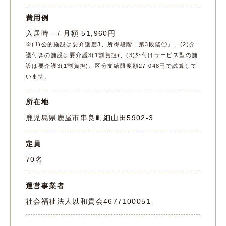
費用例
入居時 - / 月額 51,960円
※(1)公的施設は要介護度3、所得段階「第3段階①」、(2)介
護付きの施設は要介護3(1割負担)、(3)外付けサービス型の施
設は要介護3(1割負担)、区分支給限度額27,048円で試算して
います。
所在地
鹿児島県鹿屋市串良町細山田5902-3
定員
70名
運営事業者
社会福祉法人以和貴会
4677100051