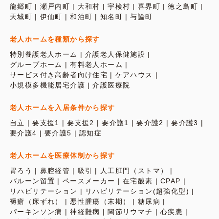
龍郷町
瀬戸内町
大和村
宇検村
喜界町
徳之島町
天城町
伊仙町
和泊町
知名町
与論町
老人ホームを種類から探す
特別養護老人ホーム
介護老人保健施設
グループホーム
有料老人ホーム
サービス付き高齢者向け住宅
ケアハウス
小規模多機能居宅介護
介護医療院
老人ホームを入居条件から探す
自立
要支援1
要支援2
要介護1
要介護2
要介護3
要介護4
要介護5
認知症
老人ホームを医療体制から探す
胃ろう
鼻腔経管
吸引
人工肛門（ストマ）
バルーン留置
ペースメーカー
在宅酸素
CPAP
リハビリテーション
リハビリテーション(超強化型)
褥瘡（床ずれ）
悪性腫瘍（末期）
糖尿病
パーキンソン病
神経難病
関節リウマチ
心疾患