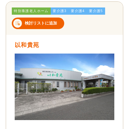
特別養護老人ホーム
要介護3
要介護4
要介護5
検討リストに追加
以和貴苑