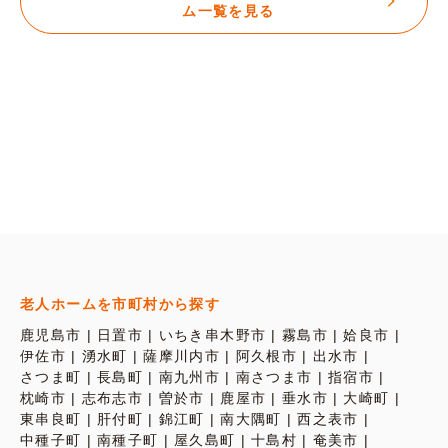
ム一覧を見る
老人ホームを市町村から探す
鹿児島市
日置市
いちき串木野市
霧島市
姶良市
伊佐市
湧水町
薩摩川内市
阿久根市
出水市
さつま町
長島町
南九州市
南さつま市
指宿市
枕崎市
志布志市
曽於市
鹿屋市
垂水市
大崎町
東串良町
肝付町
錦江町
南大隅町
西之表市
中種子町
南種子町
屋久島町
十島村
奄美市