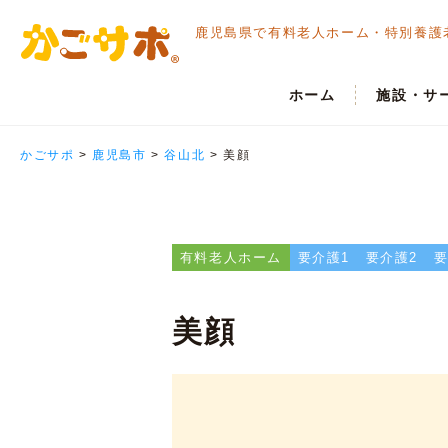
鹿児島県で有料老人ホーム・
特別養護
ホーム
施設・サ
かごサポ
>
鹿児島市
>
谷山北
>
美顔
有料老人ホーム
要介護1
要介護2
要
美顔