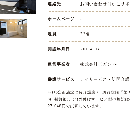
連絡先
お問い合わせはかごサポまで 
ホームページ
-
定員
32名
開設年月日
2016/11/1
運営事業者
株式会社ビガン (-)
併設サービス
デイサービス・訪問介護
※(1)公的施設は要介護度3、所得段階「第
3(1割負担)、(3)外付けサービス型の施設
27,048円で試算しています。