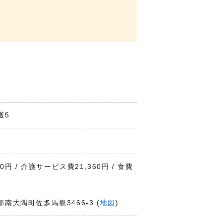
護5
00円 / 介護サービス費21,360円 / 食費
郡南大隅町佐多馬籠3466-3 (
地図
)