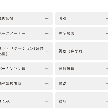
鼻腔経管
吸引
ペースメーカー
在宅酸素
リハビリテーション(超強
褥瘡（床ずれ）
化型)
パーキンソン病
神経難病
脳梗塞後遺症
肺炎
MRSA
結核