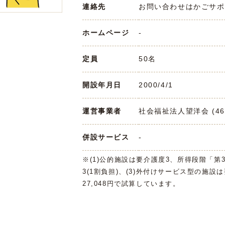
連絡先
お問い合わせはかごサポまで 
ホームページ
-
定員
50名
開設年月日
2000/4/1
運営事業者
社会福祉法人望洋会 (467
併設サービス
-
※(1)公的施設は要介護度3、所得段階「第
3(1割負担)、(3)外付けサービス型の施設
27,048円で試算しています。