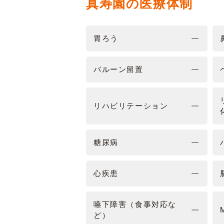
真寿園の医療体制
胃ろう
バルーン留置
リハビリテーション
糖尿病
心疾患
嚥下障害（食事対応な
ど）