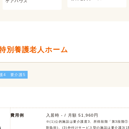
ケアハウス
特別養護老人ホーム
護4
要介護5
費用例
入居時 - / 月額 51,960円
※(1)公的施設は要介護度3、所得段階「第3段階①
割負担)、(3)外付けサービス型の施設は要介護3(1