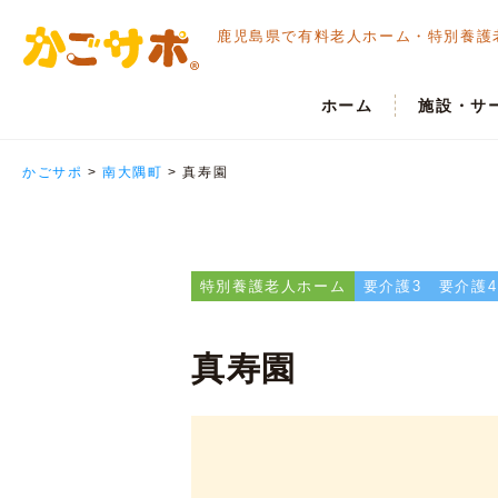
鹿児島県で有料老人ホーム・
特別養護
ホーム
施設・サ
かごサポ
>
南大隅町
>
真寿園
特別養護老人ホーム
要介護3
要介護4
真寿園