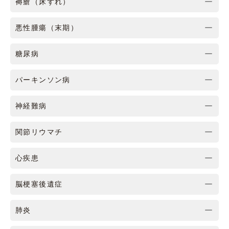
褥瘡（床ずれ）
悪性腫瘍（末期）
糖尿病
パーキンソン病
神経難病
関節リウマチ
心疾患
脳梗塞後遺症
肺炎