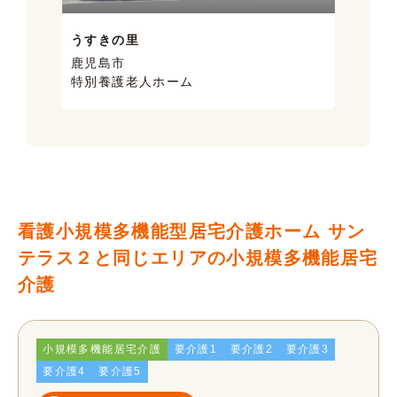
うすきの里
サン
鹿児島市
鹿児
特別養護老人ホーム
ケア
看護小規模多機能型居宅介護ホーム サン
テラス２と同じエリアの小規模多機能居宅
介護
小規模多機能居宅介護
要介護1
要介護2
要介護3
要介護4
要介護5