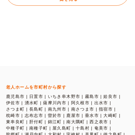
老人ホームを市町村から探す
鹿児島市
日置市
いちき串木野市
霧島市
姶良市
伊佐市
湧水町
薩摩川内市
阿久根市
出水市
さつま町
長島町
南九州市
南さつま市
指宿市
枕崎市
志布志市
曽於市
鹿屋市
垂水市
大崎町
東串良町
肝付町
錦江町
南大隅町
西之表市
中種子町
南種子町
屋久島町
十島村
奄美市
龍郷町
瀬戸内町
大和村
宇検村
喜界町
徳之島町