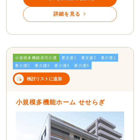
詳細を見る
小規模多機能居宅介護
要支援1
要支援2
要介護1
要介護2
要介護3
要介護4
要介護5
検討リストに追加
小規模多機能ホーム せせらぎ