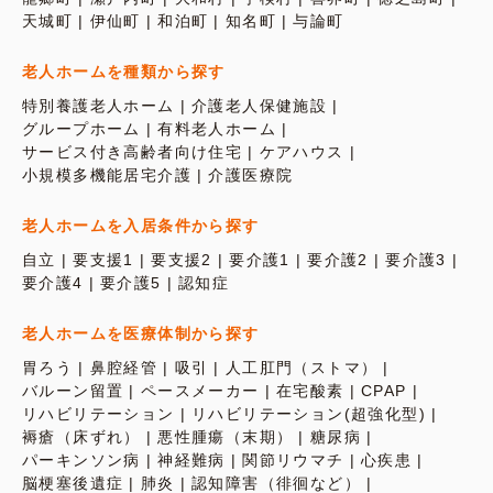
天城町
伊仙町
和泊町
知名町
与論町
老人ホームを種類から探す
特別養護老人ホーム
介護老人保健施設
グループホーム
有料老人ホーム
サービス付き高齢者向け住宅
ケアハウス
小規模多機能居宅介護
介護医療院
老人ホームを入居条件から探す
自立
要支援1
要支援2
要介護1
要介護2
要介護3
要介護4
要介護5
認知症
老人ホームを医療体制から探す
胃ろう
鼻腔経管
吸引
人工肛門（ストマ）
バルーン留置
ペースメーカー
在宅酸素
CPAP
リハビリテーション
リハビリテーション(超強化型)
褥瘡（床ずれ）
悪性腫瘍（末期）
糖尿病
パーキンソン病
神経難病
関節リウマチ
心疾患
脳梗塞後遺症
肺炎
認知障害（徘徊など）