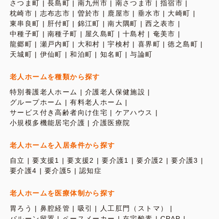
さつま町
長島町
南九州市
南さつま市
指宿市
枕崎市
志布志市
曽於市
鹿屋市
垂水市
大崎町
東串良町
肝付町
錦江町
南大隅町
西之表市
中種子町
南種子町
屋久島町
十島村
奄美市
龍郷町
瀬戸内町
大和村
宇検村
喜界町
徳之島町
天城町
伊仙町
和泊町
知名町
与論町
老人ホームを種類から探す
特別養護老人ホーム
介護老人保健施設
グループホーム
有料老人ホーム
サービス付き高齢者向け住宅
ケアハウス
小規模多機能居宅介護
介護医療院
老人ホームを入居条件から探す
自立
要支援1
要支援2
要介護1
要介護2
要介護3
要介護4
要介護5
認知症
老人ホームを医療体制から探す
胃ろう
鼻腔経管
吸引
人工肛門（ストマ）
バルーン留置
ペースメーカー
在宅酸素
CPAP