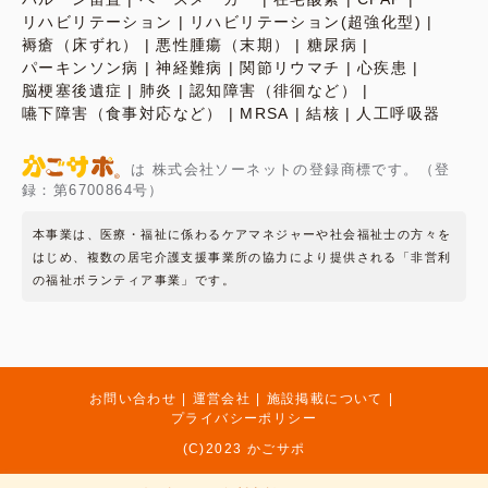
リハビリテーション
リハビリテーション(超強化型)
褥瘡（床ずれ）
悪性腫瘍（末期）
糖尿病
パーキンソン病
神経難病
関節リウマチ
心疾患
脳梗塞後遺症
肺炎
認知障害（徘徊など）
嚥下障害（食事対応など）
MRSA
結核
人工呼吸器
は 株式会社ソーネットの登録商標です。（登
録：第6700864号）
本事業は、医療・福祉に係わるケアマネジャーや社会福祉士の方々を
はじめ、複数の居宅介護支援事業所の協力により提供される「非営利
の福祉ボランティア事業」です。
お問い合わせ
運営会社
施設掲載について
プライバシーポリシー
(C)2023 かごサポ