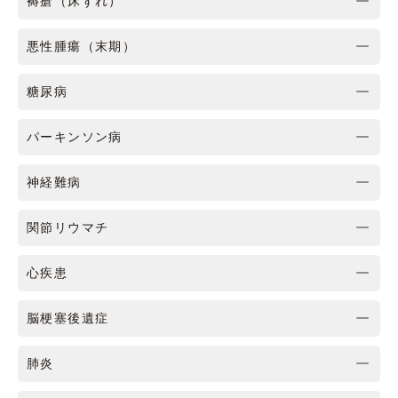
褥瘡（床ずれ）
悪性腫瘍（末期）
糖尿病
パーキンソン病
神経難病
関節リウマチ
心疾患
脳梗塞後遺症
肺炎