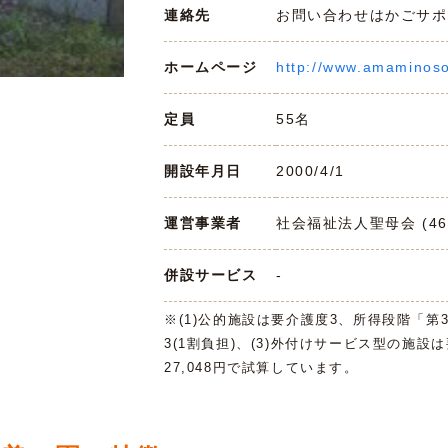
連絡先
お問い合わせはかごサポまで 
ホームページ
http://www.amaminoso
定員
55名
開設年月日
2000/4/1
運営事業者
社会福祉法人聖母会 (467
併設サービス
-
※(1)公的施設は要介護度3、所得段階「第
3(1割負担)、(3)外付けサービス型の施設
27,048円で試算しています。