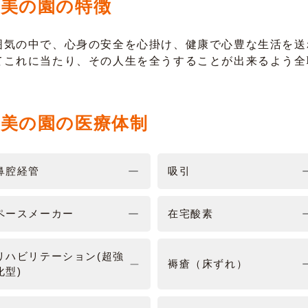
奄美の園の特徴
囲気の中で、心身の安全を心掛け、健康で心豊な生活を送
てこれに当たり、その人生を全うすることが出来るよう全
奄美の園の医療体制
鼻腔経管
吸引
ペースメーカー
在宅酸素
リハビリテーション(超強
褥瘡（床ずれ）
化型)