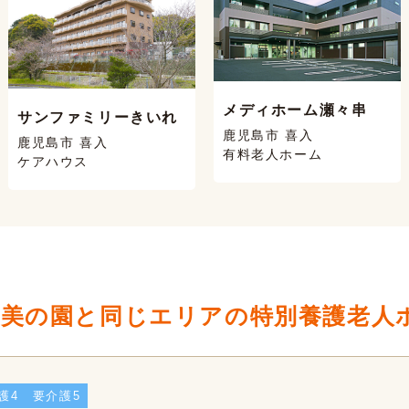
メディホーム瀬々串
サンファミリーきいれ
鹿児島市 喜入
鹿児島市 喜入
有料老人ホーム
ケアハウス
奄美の園と同じエリアの特別養護老人
護4
要介護5