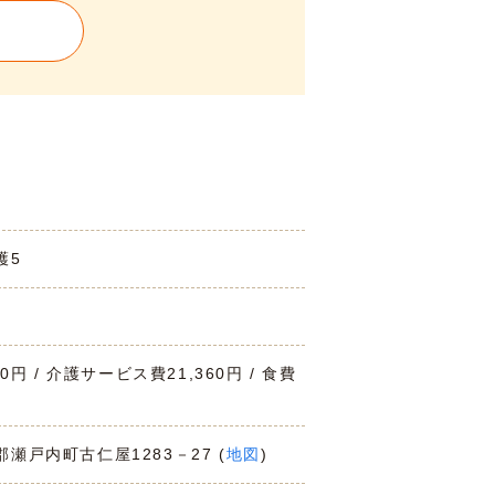
護5
00円 / 介護サービス費21,360円 / 食費
郡瀬戸内町古仁屋1283－27 (
地図
)