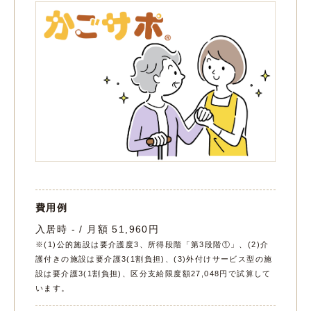
費用例
入居時 - / 月額 51,960円
※(1)公的施設は要介護度3、所得段階「第3段階①」、(2)介
護付きの施設は要介護3(1割負担)、(3)外付けサービス型の施
設は要介護3(1割負担)、区分支給限度額27,048円で試算して
います。