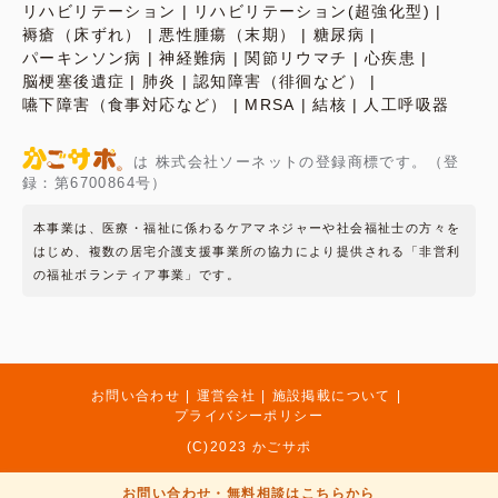
リハビリテーション
リハビリテーション(超強化型)
褥瘡（床ずれ）
悪性腫瘍（末期）
糖尿病
パーキンソン病
神経難病
関節リウマチ
心疾患
脳梗塞後遺症
肺炎
認知障害（徘徊など）
嚥下障害（食事対応など）
MRSA
結核
人工呼吸器
は 株式会社ソーネットの登録商標です。（登
録：第6700864号）
本事業は、医療・福祉に係わるケアマネジャーや社会福祉士の方々を
はじめ、複数の居宅介護支援事業所の協力により提供される「非営利
の福祉ボランティア事業」です。
お問い合わせ
運営会社
施設掲載について
プライバシーポリシー
(C)2023 かごサポ
お問い合わせ・無料相談はこちらから