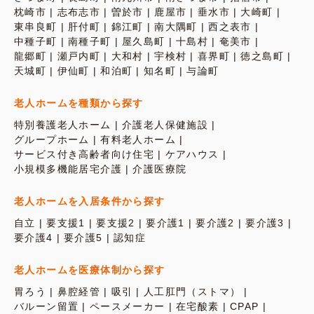
枕崎市
志布志市
曽於市
鹿屋市
垂水市
大崎町
東串良町
肝付町
錦江町
南大隅町
西之表市
中種子町
南種子町
屋久島町
十島村
奄美市
龍郷町
瀬戸内町
大和村
宇検村
喜界町
徳之島町
天城町
伊仙町
和泊町
知名町
与論町
老人ホームを種類から探す
特別養護老人ホーム
介護老人保健施設
グループホーム
有料老人ホーム
サービス付き高齢者向け住宅
ケアハウス
小規模多機能居宅介護
介護医療院
老人ホームを入居条件から探す
自立
要支援1
要支援2
要介護1
要介護2
要介護3
要介護4
要介護5
認知症
老人ホームを医療体制から探す
胃ろう
鼻腔経管
吸引
人工肛門（ストマ）
バルーン留置
ペースメーカー
在宅酸素
CPAP