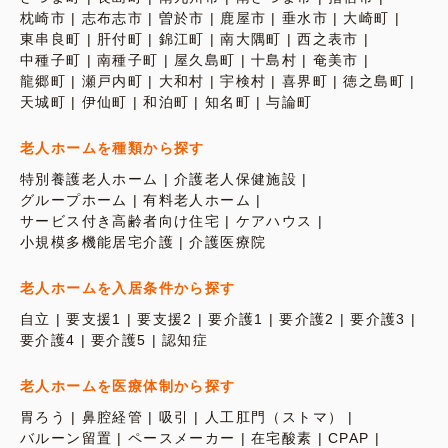
枕崎市
志布志市
曽於市
鹿屋市
垂水市
大崎町
東串良町
肝付町
錦江町
南大隅町
西之表市
中種子町
南種子町
屋久島町
十島村
奄美市
龍郷町
瀬戸内町
大和村
宇検村
喜界町
徳之島町
天城町
伊仙町
和泊町
知名町
与論町
老人ホームを種類から探す
特別養護老人ホーム
介護老人保健施設
グループホーム
有料老人ホーム
サービス付き高齢者向け住宅
ケアハウス
小規模多機能居宅介護
介護医療院
老人ホームを入居条件から探す
自立
要支援1
要支援2
要介護1
要介護2
要介護3
要介護4
要介護5
認知症
老人ホームを医療体制から探す
胃ろう
鼻腔経管
吸引
人工肛門（ストマ）
バルーン留置
ペースメーカー
在宅酸素
CPAP