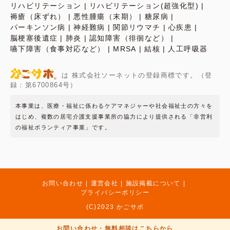
リハビリテーション
リハビリテーション(超強化型)
褥瘡（床ずれ）
悪性腫瘍（末期）
糖尿病
パーキンソン病
神経難病
関節リウマチ
心疾患
脳梗塞後遺症
肺炎
認知障害（徘徊など）
嚥下障害（食事対応など）
MRSA
結核
人工呼吸器
は 株式会社ソーネットの登録商標です。（登
録：第6700864号）
本事業は、医療・福祉に係わるケアマネジャーや社会福祉士の方々を
はじめ、複数の居宅介護支援事業所の協力により提供される「非営利
の福祉ボランティア事業」です。
お問い合わせ
運営会社
施設掲載について
プライバシーポリシー
(C)2023 かごサポ
お問い合わせ・無料相談はこちらから