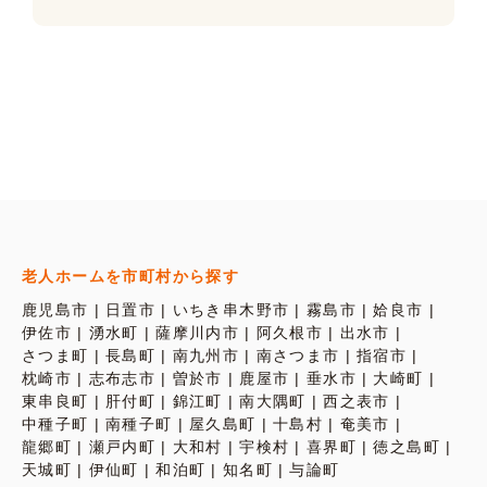
老人ホームを市町村から探す
鹿児島市
日置市
いちき串木野市
霧島市
姶良市
伊佐市
湧水町
薩摩川内市
阿久根市
出水市
さつま町
長島町
南九州市
南さつま市
指宿市
枕崎市
志布志市
曽於市
鹿屋市
垂水市
大崎町
東串良町
肝付町
錦江町
南大隅町
西之表市
中種子町
南種子町
屋久島町
十島村
奄美市
龍郷町
瀬戸内町
大和村
宇検村
喜界町
徳之島町
天城町
伊仙町
和泊町
知名町
与論町