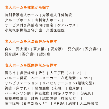
老人ホームを種類から探す
特別養護老人ホーム
介護老人保健施設
グループホーム
有料老人ホーム
サービス付き高齢者向け住宅
ケアハウス
小規模多機能居宅介護
介護医療院
老人ホームを入居条件から探す
自立
要支援1
要支援2
要介護1
要介護2
要介護3
要介護4
要介護5
認知症
老人ホームを医療体制から探す
胃ろう
鼻腔経管
吸引
人工肛門（ストマ）
バルーン留置
ペースメーカー
在宅酸素
CPAP
リハビリテーション
リハビリテーション(超強化型)
褥瘡（床ずれ）
悪性腫瘍（末期）
糖尿病
パーキンソン病
神経難病
関節リウマチ
心疾患
脳梗塞後遺症
肺炎
認知障害（徘徊など）
嚥下障害（食事対応など）
MRSA
結核
人工呼吸器