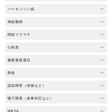
パーキンソン病
神経難病
関節リウマチ
心疾患
脳梗塞後遺症
肺炎
認知障害（徘徊など）
嚥下障害（食事対応など）
MRSA