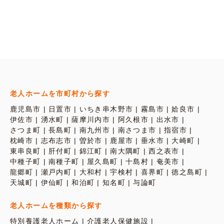
老人ホームを市町村から探す
鹿児島市
日置市
いちき串木野市
霧島市
姶良市
伊佐市
湧水町
薩摩川内市
阿久根市
出水市
さつま町
長島町
南九州市
南さつま市
指宿市
枕崎市
志布志市
曽於市
鹿屋市
垂水市
大崎町
東串良町
肝付町
錦江町
南大隅町
西之表市
中種子町
南種子町
屋久島町
十島村
奄美市
龍郷町
瀬戸内町
大和村
宇検村
喜界町
徳之島町
天城町
伊仙町
和泊町
知名町
与論町
老人ホームを種類から探す
特別養護老人ホーム
介護老人保健施設