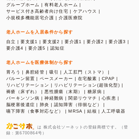
グループホーム
有料老人ホーム
サービス付き高齢者向け住宅
ケアハウス
小規模多機能居宅介護
介護医療院
老人ホームを入居条件から探す
自立
要支援1
要支援2
要介護1
要介護2
要介護3
要介護4
要介護5
認知症
老人ホームを医療体制から探す
胃ろう
鼻腔経管
吸引
人工肛門（ストマ）
バルーン留置
ペースメーカー
在宅酸素
CPAP
リハビリテーション
リハビリテーション(超強化型)
褥瘡（床ずれ）
悪性腫瘍（末期）
糖尿病
パーキンソン病
神経難病
関節リウマチ
心疾患
脳梗塞後遺症
肺炎
認知障害（徘徊など）
嚥下障害（食事対応など）
MRSA
結核
人工呼吸器
は 株式会社ソーネットの登録商標です。（登
録：第6700864号）