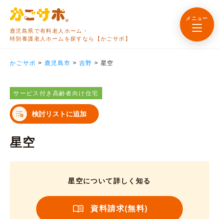
メニュー
鹿児島県で有料老人ホーム・
特別養護老人ホームを探すなら【かごサポ】
かごサポ
>
鹿児島市
>
吉野
>
星空
サービス付き高齢者向け住宅
検討リストに追加
星空
星空について詳しく知る
資料請求(無料)