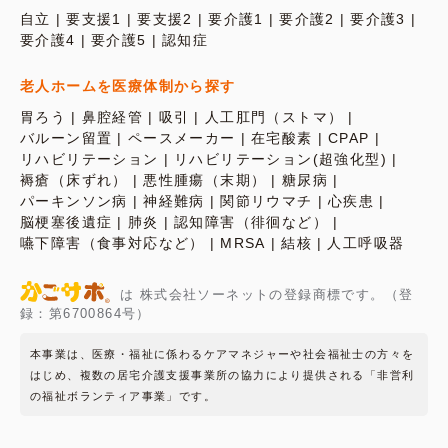
自立
要支援1
要支援2
要介護1
要介護2
要介護3
要介護4
要介護5
認知症
老人ホームを医療体制から探す
胃ろう
鼻腔経管
吸引
人工肛門（ストマ）
バルーン留置
ペースメーカー
在宅酸素
CPAP
リハビリテーション
リハビリテーション(超強化型)
褥瘡（床ずれ）
悪性腫瘍（末期）
糖尿病
パーキンソン病
神経難病
関節リウマチ
心疾患
脳梗塞後遺症
肺炎
認知障害（徘徊など）
嚥下障害（食事対応など）
MRSA
結核
人工呼吸器
は 株式会社ソーネットの登録商標です。（登
録：第6700864号）
本事業は、医療・福祉に係わるケアマネジャーや社会福祉士の方々を
はじめ、複数の居宅介護支援事業所の協力により提供される「非営利
の福祉ボランティア事業」です。