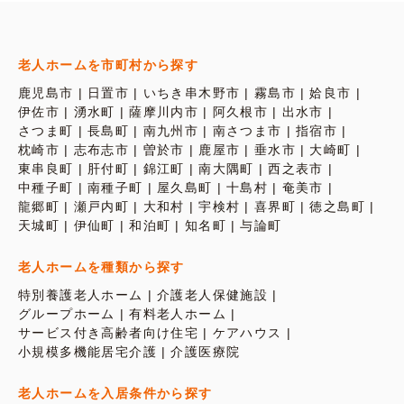
老人ホームを市町村から探す
鹿児島市
日置市
いちき串木野市
霧島市
姶良市
伊佐市
湧水町
薩摩川内市
阿久根市
出水市
さつま町
長島町
南九州市
南さつま市
指宿市
枕崎市
志布志市
曽於市
鹿屋市
垂水市
大崎町
東串良町
肝付町
錦江町
南大隅町
西之表市
中種子町
南種子町
屋久島町
十島村
奄美市
龍郷町
瀬戸内町
大和村
宇検村
喜界町
徳之島町
天城町
伊仙町
和泊町
知名町
与論町
老人ホームを種類から探す
特別養護老人ホーム
介護老人保健施設
グループホーム
有料老人ホーム
サービス付き高齢者向け住宅
ケアハウス
小規模多機能居宅介護
介護医療院
老人ホームを入居条件から探す