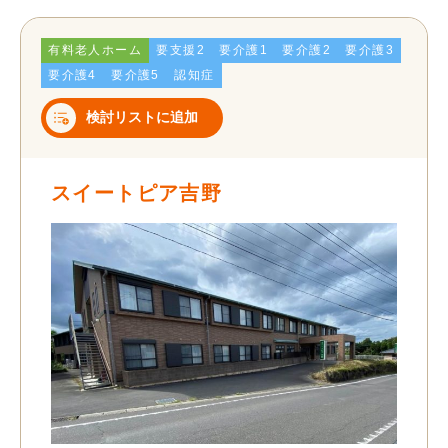
有料老人ホーム
要支援2
要介護1
要介護2
要介護3
要介護4
要介護5
認知症
検討リストに追加
スイートピア吉野