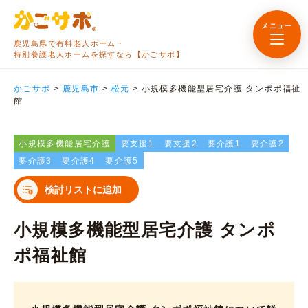
メニュー
鹿児島県で有料老人ホーム・
特別養護老人ホームを探すなら【かごサポ】
かごサポ
>
鹿児島市
>
松元
>
小規模多機能型居宅介護 タンポポ福祉
館
小規模多機能居宅介護
要支援1
要支援2
要介護1
要介護2
要介護3
要介護4
要介護5
検討リストに追加
小規模多機能型居宅介護 タンポ
ポ福祉館