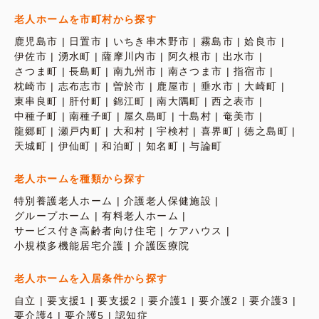
老人ホームを市町村から探す
鹿児島市
日置市
いちき串木野市
霧島市
姶良市
伊佐市
湧水町
薩摩川内市
阿久根市
出水市
さつま町
長島町
南九州市
南さつま市
指宿市
枕崎市
志布志市
曽於市
鹿屋市
垂水市
大崎町
東串良町
肝付町
錦江町
南大隅町
西之表市
中種子町
南種子町
屋久島町
十島村
奄美市
龍郷町
瀬戸内町
大和村
宇検村
喜界町
徳之島町
天城町
伊仙町
和泊町
知名町
与論町
老人ホームを種類から探す
特別養護老人ホーム
介護老人保健施設
グループホーム
有料老人ホーム
サービス付き高齢者向け住宅
ケアハウス
小規模多機能居宅介護
介護医療院
老人ホームを入居条件から探す
自立
要支援1
要支援2
要介護1
要介護2
要介護3
要介護4
要介護5
認知症