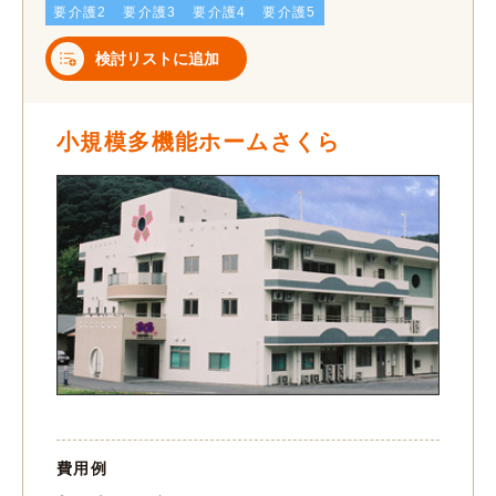
要介護2
要介護3
要介護4
要介護5
検討リストに追加
小規模多機能ホームさくら
費用例