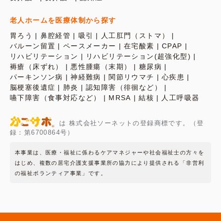
老人ホームを医療体制から探す
胃ろう
鼻腔経管
吸引
人工肛門（ストマ）
バルーン留置
ペースメーカー
在宅酸素
CPAP
リハビリテーション
リハビリテーション(超強化型)
褥瘡（床ずれ）
悪性腫瘍（末期）
糖尿病
パーキンソン病
神経難病
関節リウマチ
心疾患
脳梗塞後遺症
肺炎
認知障害（徘徊など）
嚥下障害（食事対応など）
MRSA
結核
人工呼吸器
は 株式会社ソーネットの登録商標です。（登
録：第6700864号）
本事業は、医療・福祉に係わるケアマネジャーや社会福祉士の方々を
はじめ、複数の居宅介護支援事業所の協力により提供される「非営利
の福祉ボランティア事業」です。