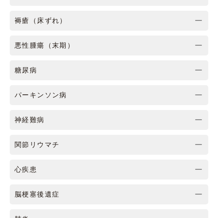
褥瘡（床ずれ）
悪性腫瘍（末期）
糖尿病
パーキンソン病
神経難病
関節リウマチ
心疾患
脳梗塞後遺症