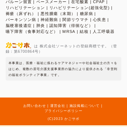
バルーン留置
ペースメーカー
在宅酸素
CPAP
リハビリテーション
リハビリテーション(超強化型)
褥瘡（床ずれ）
悪性腫瘍（末期）
糖尿病
パーキンソン病
神経難病
関節リウマチ
心疾患
脳梗塞後遺症
肺炎
認知障害（徘徊など）
嚥下障害（食事対応など）
MRSA
結核
人工呼吸器
は 株式会社ソーネットの登録商標です。（登
録：第6700864号）
本事業は、医療・福祉に係わるケアマネジャーや社会福祉士の方々を
はじめ、複数の居宅介護支援事業所の協力により提供される「非営利
の福祉ボランティア事業」です。
お問い合わせ
運営会社
施設掲載について
プライバシーポリシー
(C)2023 かごサポ