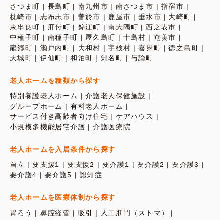
さつま町
長島町
南九州市
南さつま市
指宿市
枕崎市
志布志市
曽於市
鹿屋市
垂水市
大崎町
東串良町
肝付町
錦江町
南大隅町
西之表市
中種子町
南種子町
屋久島町
十島村
奄美市
龍郷町
瀬戸内町
大和村
宇検村
喜界町
徳之島町
天城町
伊仙町
和泊町
知名町
与論町
老人ホームを種類から探す
特別養護老人ホーム
介護老人保健施設
グループホーム
有料老人ホーム
サービス付き高齢者向け住宅
ケアハウス
小規模多機能居宅介護
介護医療院
老人ホームを入居条件から探す
自立
要支援1
要支援2
要介護1
要介護2
要介護3
要介護4
要介護5
認知症
老人ホームを医療体制から探す
胃ろう
鼻腔経管
吸引
人工肛門（ストマ）