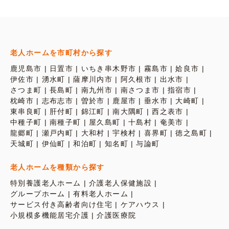
老人ホームを市町村から探す
鹿児島市
日置市
いちき串木野市
霧島市
姶良市
伊佐市
湧水町
薩摩川内市
阿久根市
出水市
さつま町
長島町
南九州市
南さつま市
指宿市
枕崎市
志布志市
曽於市
鹿屋市
垂水市
大崎町
東串良町
肝付町
錦江町
南大隅町
西之表市
中種子町
南種子町
屋久島町
十島村
奄美市
龍郷町
瀬戸内町
大和村
宇検村
喜界町
徳之島町
天城町
伊仙町
和泊町
知名町
与論町
老人ホームを種類から探す
特別養護老人ホーム
介護老人保健施設
グループホーム
有料老人ホーム
サービス付き高齢者向け住宅
ケアハウス
小規模多機能居宅介護
介護医療院