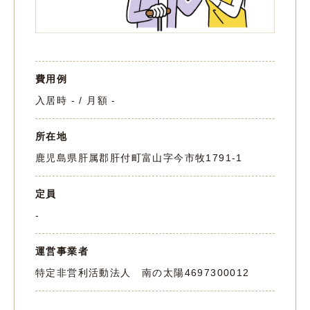
費用例
入居時 - / 月額 -
所在地
鹿児島県肝属郡肝付町富山字今市牧1791-1
定員
-
運営事業者
特定非営利活動法人 南の太陽
4697300012