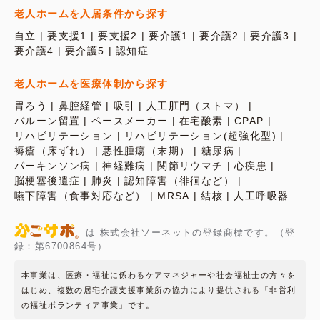
老人ホームを入居条件から探す
自立
要支援1
要支援2
要介護1
要介護2
要介護3
要介護4
要介護5
認知症
老人ホームを医療体制から探す
胃ろう
鼻腔経管
吸引
人工肛門（ストマ）
バルーン留置
ペースメーカー
在宅酸素
CPAP
リハビリテーション
リハビリテーション(超強化型)
褥瘡（床ずれ）
悪性腫瘍（末期）
糖尿病
パーキンソン病
神経難病
関節リウマチ
心疾患
脳梗塞後遺症
肺炎
認知障害（徘徊など）
嚥下障害（食事対応など）
MRSA
結核
人工呼吸器
は 株式会社ソーネットの登録商標です。（登
録：第6700864号）
本事業は、医療・福祉に係わるケアマネジャーや社会福祉士の方々を
はじめ、複数の居宅介護支援事業所の協力により提供される「非営利
の福祉ボランティア事業」です。