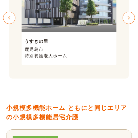
うすきの里
サン
鹿児島市
鹿児
特別養護老人ホーム
ケア
小規模多機能ホーム ともにと同じエリア
の小規模多機能居宅介護