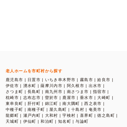
老人ホームを市町村から探す
鹿児島市
日置市
いちき串木野市
霧島市
姶良市
伊佐市
湧水町
薩摩川内市
阿久根市
出水市
さつま町
長島町
南九州市
南さつま市
指宿市
枕崎市
志布志市
曽於市
鹿屋市
垂水市
大崎町
東串良町
肝付町
錦江町
南大隅町
西之表市
中種子町
南種子町
屋久島町
十島村
奄美市
龍郷町
瀬戸内町
大和村
宇検村
喜界町
徳之島町
天城町
伊仙町
和泊町
知名町
与論町