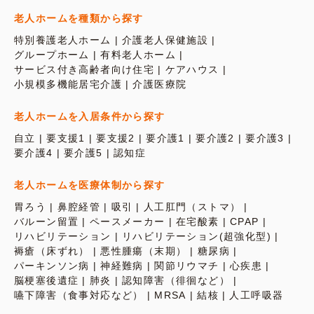
老人ホームを種類から探す
特別養護老人ホーム
介護老人保健施設
グループホーム
有料老人ホーム
サービス付き高齢者向け住宅
ケアハウス
小規模多機能居宅介護
介護医療院
老人ホームを入居条件から探す
自立
要支援1
要支援2
要介護1
要介護2
要介護3
要介護4
要介護5
認知症
老人ホームを医療体制から探す
胃ろう
鼻腔経管
吸引
人工肛門（ストマ）
バルーン留置
ペースメーカー
在宅酸素
CPAP
リハビリテーション
リハビリテーション(超強化型)
褥瘡（床ずれ）
悪性腫瘍（末期）
糖尿病
パーキンソン病
神経難病
関節リウマチ
心疾患
脳梗塞後遺症
肺炎
認知障害（徘徊など）
嚥下障害（食事対応など）
MRSA
結核
人工呼吸器