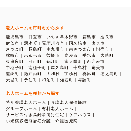
老人ホームを市町村から探す
鹿児島市
日置市
いちき串木野市
霧島市
姶良市
伊佐市
湧水町
薩摩川内市
阿久根市
出水市
さつま町
長島町
南九州市
南さつま市
指宿市
枕崎市
志布志市
曽於市
鹿屋市
垂水市
大崎町
東串良町
肝付町
錦江町
南大隅町
西之表市
中種子町
南種子町
屋久島町
十島村
奄美市
龍郷町
瀬戸内町
大和村
宇検村
喜界町
徳之島町
天城町
伊仙町
和泊町
知名町
与論町
老人ホームを種類から探す
特別養護老人ホーム
介護老人保健施設
グループホーム
有料老人ホーム
サービス付き高齢者向け住宅
ケアハウス
小規模多機能居宅介護
介護医療院