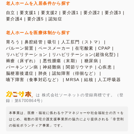
老人ホームを入居条件から探す
自立
要支援1
要支援2
要介護1
要介護2
要介護3
要介護4
要介護5
認知症
老人ホームを医療体制から探す
胃ろう
鼻腔経管
吸引
人工肛門（ストマ）
バルーン留置
ペースメーカー
在宅酸素
CPAP
リハビリテーション
リハビリテーション(超強化型)
褥瘡（床ずれ）
悪性腫瘍（末期）
糖尿病
パーキンソン病
神経難病
関節リウマチ
心疾患
脳梗塞後遺症
肺炎
認知障害（徘徊など）
嚥下障害（食事対応など）
MRSA
結核
人工呼吸器
は 株式会社ソーネットの登録商標です。（登
録：第6700864号）
本事業は、医療・福祉に係わるケアマネジャーや社会福祉士の方々を
はじめ、複数の居宅介護支援事業所の協力により提供される「非営利
の福祉ボランティア事業」です。