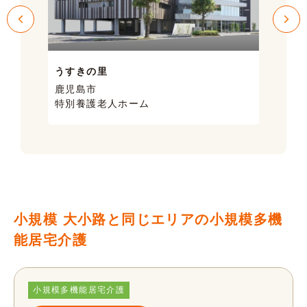
うすきの里
サン
鹿児島市
鹿児
特別養護老人ホーム
ケア
小規模 大小路と同じエリアの小規模多機
能居宅介護
小規模多機能居宅介護