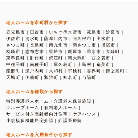
老人ホームを市町村から探す
鹿児島市
日置市
いちき串木野市
霧島市
姶良市
伊佐市
湧水町
薩摩川内市
阿久根市
出水市
さつま町
長島町
南九州市
南さつま市
指宿市
枕崎市
志布志市
曽於市
鹿屋市
垂水市
大崎町
東串良町
肝付町
錦江町
南大隅町
西之表市
中種子町
南種子町
屋久島町
十島村
奄美市
龍郷町
瀬戸内町
大和村
宇検村
喜界町
徳之島町
天城町
伊仙町
和泊町
知名町
与論町
老人ホームを種類から探す
特別養護老人ホーム
介護老人保健施設
グループホーム
有料老人ホーム
サービス付き高齢者向け住宅
ケアハウス
小規模多機能居宅介護
介護医療院
老人ホームを入居条件から探す