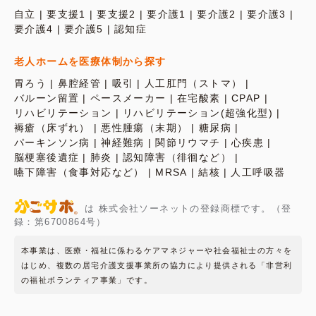
自立
要支援1
要支援2
要介護1
要介護2
要介護3
要介護4
要介護5
認知症
老人ホームを医療体制から探す
胃ろう
鼻腔経管
吸引
人工肛門（ストマ）
バルーン留置
ペースメーカー
在宅酸素
CPAP
リハビリテーション
リハビリテーション(超強化型)
褥瘡（床ずれ）
悪性腫瘍（末期）
糖尿病
パーキンソン病
神経難病
関節リウマチ
心疾患
脳梗塞後遺症
肺炎
認知障害（徘徊など）
嚥下障害（食事対応など）
MRSA
結核
人工呼吸器
は 株式会社ソーネットの登録商標です。（登
録：第6700864号）
本事業は、医療・福祉に係わるケアマネジャーや社会福祉士の方々を
はじめ、複数の居宅介護支援事業所の協力により提供される「非営利
の福祉ボランティア事業」です。