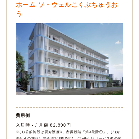
ホーム ソ・ウェルこくぶちゅうお
う
費用例
入居時 - / 月額 82,890円
※(1)公的施設は要介護度3、所得段階「第3段階①」、(2)介
護付きの施設は要介護3(1割負担)、(3)外付けサービス型の施