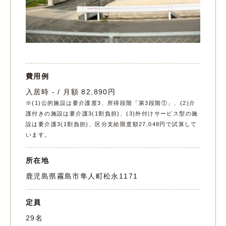
費用例
入居時 - / 月額 82,890円
※(1)公的施設は要介護度3、所得段階「第3段階①」、(2)介
護付きの施設は要介護3(1割負担)、(3)外付けサービス型の施
設は要介護3(1割負担)、区分支給限度額27,048円で試算して
います。
所在地
鹿児島県霧島市隼人町松永1171
定員
29名