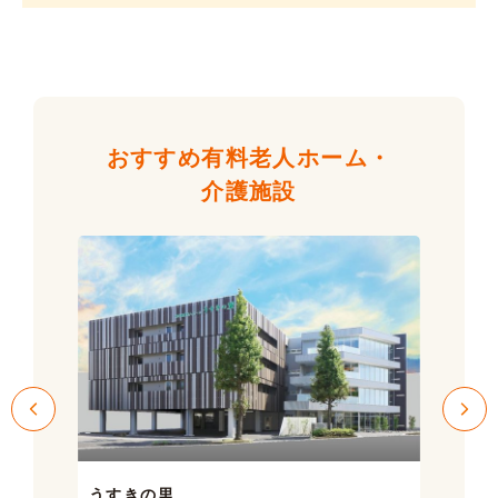
おすすめ有料老人ホーム・
介護施設
うすきの里
サン