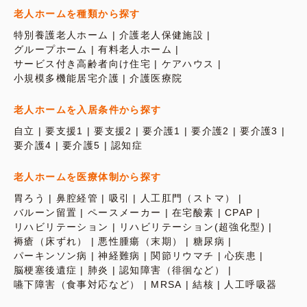
老人ホームを種類から探す
特別養護老人ホーム
介護老人保健施設
グループホーム
有料老人ホーム
サービス付き高齢者向け住宅
ケアハウス
小規模多機能居宅介護
介護医療院
老人ホームを入居条件から探す
自立
要支援1
要支援2
要介護1
要介護2
要介護3
要介護4
要介護5
認知症
老人ホームを医療体制から探す
胃ろう
鼻腔経管
吸引
人工肛門（ストマ）
バルーン留置
ペースメーカー
在宅酸素
CPAP
リハビリテーション
リハビリテーション(超強化型)
褥瘡（床ずれ）
悪性腫瘍（末期）
糖尿病
パーキンソン病
神経難病
関節リウマチ
心疾患
脳梗塞後遺症
肺炎
認知障害（徘徊など）
嚥下障害（食事対応など）
MRSA
結核
人工呼吸器