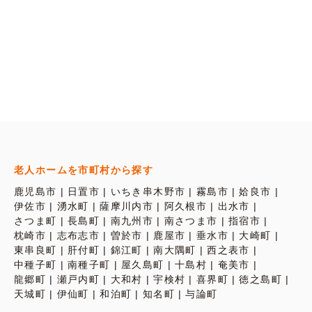
老人ホームを市町村から探す
鹿児島市
日置市
いちき串木野市
霧島市
姶良市
伊佐市
湧水町
薩摩川内市
阿久根市
出水市
さつま町
長島町
南九州市
南さつま市
指宿市
枕崎市
志布志市
曽於市
鹿屋市
垂水市
大崎町
東串良町
肝付町
錦江町
南大隅町
西之表市
中種子町
南種子町
屋久島町
十島村
奄美市
龍郷町
瀬戸内町
大和村
宇検村
喜界町
徳之島町
天城町
伊仙町
和泊町
知名町
与論町