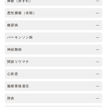
褥瘡（床ずれ）
悪性腫瘍（末期）
糖尿病
パーキンソン病
神経難病
関節リウマチ
心疾患
脳梗塞後遺症
肺炎