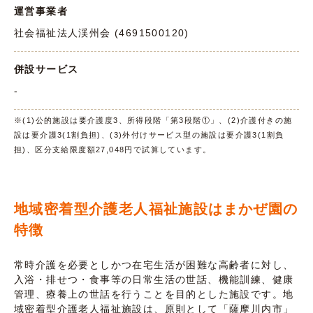
運営事業者
社会福祉法人渓州会 (4691500120)
併設サービス
-
※(1)公的施設は要介護度3、所得段階「第3段階①」、(2)介護付きの施
設は要介護3(1割負担)、(3)外付けサービス型の施設は要介護3(1割負
担)、区分支給限度額27,048円で試算しています。
地域密着型介護老人福祉施設はまかぜ園の
特徴
常時介護を必要としかつ在宅生活が困難な高齢者に対し、
入浴・排せつ・食事等の日常生活の世話、機能訓練、健康
管理、療養上の世話を行うことを目的とした施設です。地
域密着型介護老人福祉施設は、原則として「薩摩川内市」