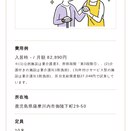
費用例
入居時 - / 月額 82,890円
※(1)公的施設は要介護度3、所得段階「第3段階①」、(2)介
護付きの施設は要介護3(1割負担)、(3)外付けサービス型の施
設は要介護3(1割負担)、区分支給限度額27,048円で試算して
います。
所在地
鹿児島県薩摩川内市御陵下町29-50
定員
10名