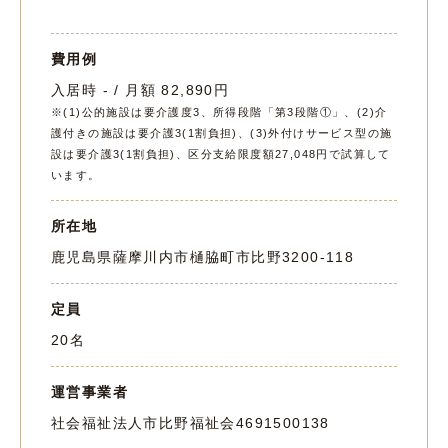
費用例
入居時 - / 月額 82,890円
※(1)公的施設は要介護度3、所得段階「第3段階①」、(2)介
護付きの施設は要介護3(1割負担)、(3)外付けサービス型の施
設は要介護3(1割負担)、区分支給限度額27,048円で試算して
います。
所在地
鹿児島県薩摩川内市樋脇町市比野3200-118
定員
20名
運営事業者
社会福祉法人市比野福祉会
4691500138