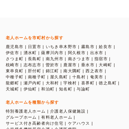
老人ホームを市町村から探す
鹿児島市
日置市
いちき串木野市
霧島市
姶良市
伊佐市
湧水町
薩摩川内市
阿久根市
出水市
さつま町
長島町
南九州市
南さつま市
指宿市
枕崎市
志布志市
曽於市
鹿屋市
垂水市
大崎町
東串良町
肝付町
錦江町
南大隅町
西之表市
中種子町
南種子町
屋久島町
十島村
奄美市
龍郷町
瀬戸内町
大和村
宇検村
喜界町
徳之島町
天城町
伊仙町
和泊町
知名町
与論町
老人ホームを種類から探す
特別養護老人ホーム
介護老人保健施設
グループホーム
有料老人ホーム
サービス付き高齢者向け住宅
ケアハウス