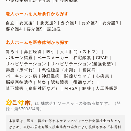
小規模多機能居宅介護
介護医療院
老人ホームを入居条件から探す
自立
要支援1
要支援2
要介護1
要介護2
要介護3
要介護4
要介護5
認知症
老人ホームを医療体制から探す
胃ろう
鼻腔経管
吸引
人工肛門（ストマ）
バルーン留置
ペースメーカー
在宅酸素
CPAP
リハビリテーション
リハビリテーション(超強化型)
褥瘡（床ずれ）
悪性腫瘍（末期）
糖尿病
パーキンソン病
神経難病
関節リウマチ
心疾患
脳梗塞後遺症
肺炎
認知障害（徘徊など）
嚥下障害（食事対応など）
MRSA
結核
人工呼吸器
は 株式会社ソーネットの登録商標です。（登
録：第6700864号）
本事業は、医療・福祉に係わるケアマネジャーや社会福祉士の方々を
はじめ、複数の居宅介護支援事業所の協力により提供される「非営利