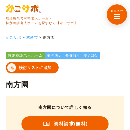
メニュー
鹿児島県で有料老人ホーム・
特別養護老人ホームを探すなら【かごサポ】
かごサポ
>
枕崎市
>
南方園
特別養護老人ホーム
要介護3
要介護4
要介護5
検討リストに追加
南方園
南方園について詳しく知る
資料請求(無料)