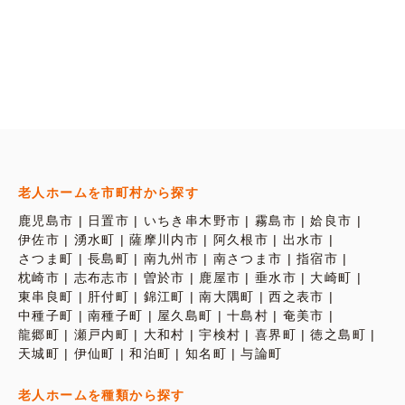
老人ホームを市町村から探す
鹿児島市
日置市
いちき串木野市
霧島市
姶良市
伊佐市
湧水町
薩摩川内市
阿久根市
出水市
さつま町
長島町
南九州市
南さつま市
指宿市
枕崎市
志布志市
曽於市
鹿屋市
垂水市
大崎町
東串良町
肝付町
錦江町
南大隅町
西之表市
中種子町
南種子町
屋久島町
十島村
奄美市
龍郷町
瀬戸内町
大和村
宇検村
喜界町
徳之島町
天城町
伊仙町
和泊町
知名町
与論町
老人ホームを種類から探す