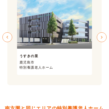
うすきの里
サン
鹿児島市
鹿児
特別養護老人ホーム
ケア
南方園と同じエリアの特別養護老人ホーム