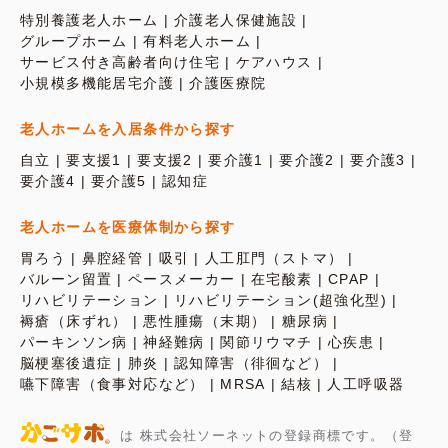
特別養護老人ホーム
介護老人保健施設
グループホーム
有料老人ホーム
サービス付き高齢者向け住宅
ケアハウス
小規模多機能居宅介護
介護医療院
老人ホームを入居条件から探す
自立
要支援1
要支援2
要介護1
要介護2
要介護3
要介護4
要介護5
認知症
老人ホームを医療体制から探す
胃ろう
鼻腔経管
吸引
人工肛門（ストマ）
バルーン留置
ペースメーカー
在宅酸素
CPAP
リハビリテーション
リハビリテーション(超強化型)
褥瘡（床ずれ）
悪性腫瘍（末期）
糖尿病
パーキンソン病
神経難病
関節リウマチ
心疾患
脳梗塞後遺症
肺炎
認知障害（徘徊など）
嚥下障害（食事対応など）
MRSA
結核
人工呼吸器
は 株式会社ソーネットの登録商標です。（登