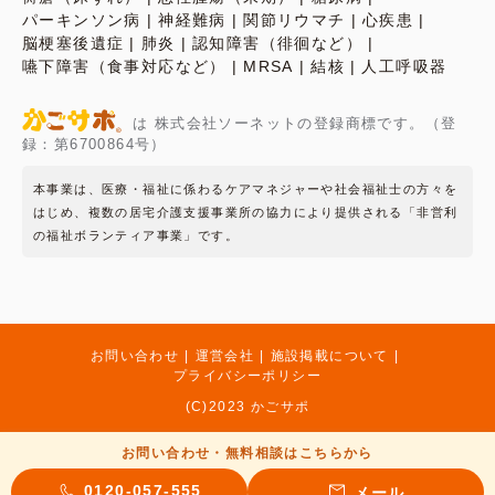
パーキンソン病
神経難病
関節リウマチ
心疾患
脳梗塞後遺症
肺炎
認知障害（徘徊など）
嚥下障害（食事対応など）
MRSA
結核
人工呼吸器
は 株式会社ソーネットの登録商標です。（登
録：第6700864号）
本事業は、医療・福祉に係わるケアマネジャーや社会福祉士の方々を
はじめ、複数の居宅介護支援事業所の協力により提供される「非営利
の福祉ボランティア事業」です。
お問い合わせ
運営会社
施設掲載について
プライバシーポリシー
(C)2023 かごサポ
お問い合わせ・無料相談はこちらから
0120-057-555
メール