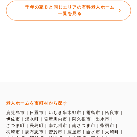
千年の家Ｂと同じエリアの有料老人ホーム
一覧を見る
老人ホームを市町村から探す
鹿児島市
日置市
いちき串木野市
霧島市
姶良市
伊佐市
湧水町
薩摩川内市
阿久根市
出水市
さつま町
長島町
南九州市
南さつま市
指宿市
枕崎市
志布志市
曽於市
鹿屋市
垂水市
大崎町