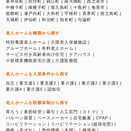
東串良町
肝付町
錦江町
南大隅町
西之表市
中種子町
南種子町
屋久島町
十島村
奄美市
龍郷町
瀬戸内町
大和村
宇検村
喜界町
徳之島町
天城町
伊仙町
和泊町
知名町
与論町
老人ホームを種類から探す
特別養護老人ホーム
介護老人保健施設
グループホーム
有料老人ホーム
サービス付き高齢者向け住宅
ケアハウス
小規模多機能居宅介護
介護医療院
老人ホームを入居条件から探す
自立
要支援1
要支援2
要介護1
要介護2
要介護3
要介護4
要介護5
認知症
老人ホームを医療体制から探す
胃ろう
鼻腔経管
吸引
人工肛門（ストマ）
バルーン留置
ペースメーカー
在宅酸素
CPAP
リハビリテーション
リハビリテーション(超強化型)
褥瘡（床ずれ）
悪性腫瘍（末期）
糖尿病