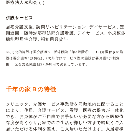
医療法人永和会 (-)
併設サービス
居宅介護支援, 訪問リハビリテーション, デイサービス, 定
期巡回・随時対応型訪問介護看護, デイサービス, 小規模多
機能型居宅介護, 福祉用具貸与
※(1)公的施設は要介護度3、所得段階「第3段階①」、(2)介護付きの施
設は要介護3(1割負担)、(3)外付けサービス型の施設は要介護3(1割負
担)、区分支給限度額27,048円で試算しています。
千年の家Ｂの特徴
クリニック、介護サービス事業所を同敷地内に配すること
により、住居、介護サービス、看護、医療の提供が一体化
でき、お身体がご不自由でお手伝いが必要な方から医療依
存度が高くなりお家でのご生活が難しい方まで幅広くご入
居いただける体制を整え、ご入居いただけます。入居者様