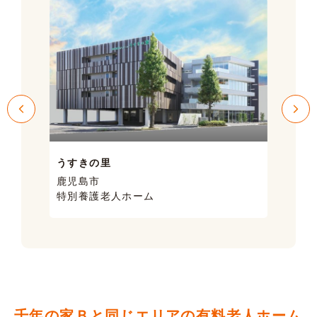
うすきの里
サン
鹿児島市
鹿児
特別養護老人ホーム
ケア
千年の家Ｂと同じエリアの有料老人ホーム