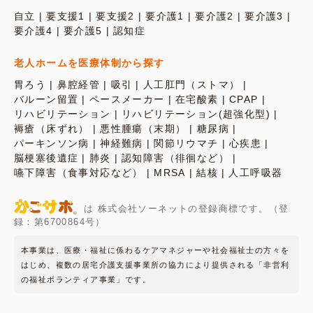
自立
要支援1
要支援2
要介護1
要介護2
要介護3
要介護4
要介護5
認知症
老人ホームを医療体制から探す
胃ろう
鼻腔経管
吸引
人工肛門（ストマ）
バルーン留置
ペースメーカー
在宅酸素
CPAP
リハビリテーション
リハビリテーション(超強化型)
褥瘡（床ずれ）
悪性腫瘍（末期）
糖尿病
パーキンソン病
神経難病
関節リウマチ
心疾患
脳梗塞後遺症
肺炎
認知障害（徘徊など）
嚥下障害（食事対応など）
MRSA
結核
人工呼吸器
は 株式会社ソーネットの登録商標です。（登
録：第6700864号）
本事業は、医療・福祉に係わるケアマネジャーや社会福祉士の方々を
はじめ、複数の居宅介護支援事業所の協力により提供される「非営利
の福祉ボランティア事業」です。