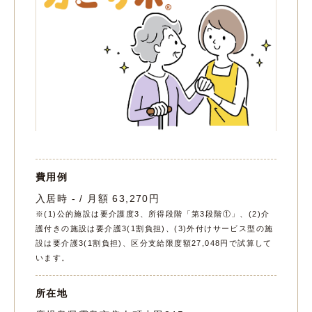
費用例
入居時 - / 月額 63,270円
※(1)公的施設は要介護度3、所得段階「第3段階①」、(2)介
護付きの施設は要介護3(1割負担)、(3)外付けサービス型の施
設は要介護3(1割負担)、区分支給限度額27,048円で試算して
います。
所在地