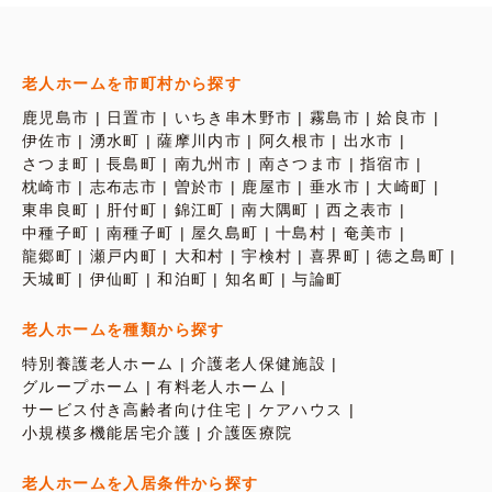
老人ホームを市町村から探す
鹿児島市
日置市
いちき串木野市
霧島市
姶良市
伊佐市
湧水町
薩摩川内市
阿久根市
出水市
さつま町
長島町
南九州市
南さつま市
指宿市
枕崎市
志布志市
曽於市
鹿屋市
垂水市
大崎町
東串良町
肝付町
錦江町
南大隅町
西之表市
中種子町
南種子町
屋久島町
十島村
奄美市
龍郷町
瀬戸内町
大和村
宇検村
喜界町
徳之島町
天城町
伊仙町
和泊町
知名町
与論町
老人ホームを種類から探す
特別養護老人ホーム
介護老人保健施設
グループホーム
有料老人ホーム
サービス付き高齢者向け住宅
ケアハウス
小規模多機能居宅介護
介護医療院
老人ホームを入居条件から探す