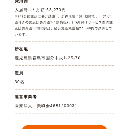
費用例
入居時 - / 月額 63,270円
※(1)公的施設は要介護度3、所得段階「第3段階①」、(2)介
護付きの施設は要介護3(1割負担)、(3)外付けサービス型の施
設は要介護3(1割負担)、区分支給限度額27,048円で試算して
います。
所在地
鹿児島県霧島市国分中央1-25-70
定員
30名
運営事業者
医療法人 美﨑会
46B1200031