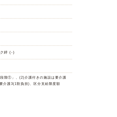
絆 (-)
3段階①」、(2)介護付きの施設は要介護
は要介護3(1割負担)、区分支給限度額