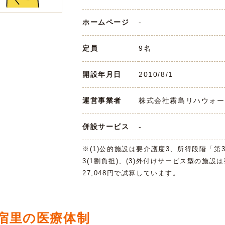
ホームページ
-
定員
9名
開設年月日
2010/8/1
運営事業者
株式会社霧島リハウォーク
併設サービス
-
※(1)公的施設は要介護度3、所得段階「第
3(1割負担)、(3)外付けサービス型の施設
27,048円で試算しています。
宿里の医療体制