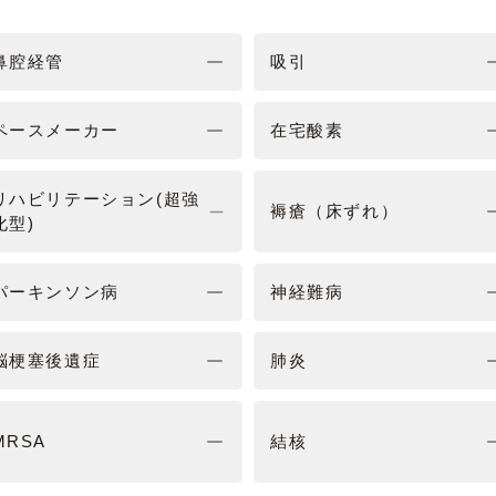
鼻腔経管
吸引
ペースメーカー
在宅酸素
リハビリテーション(超強
褥瘡（床ずれ）
化型)
パーキンソン病
神経難病
脳梗塞後遺症
肺炎
MRSA
結核