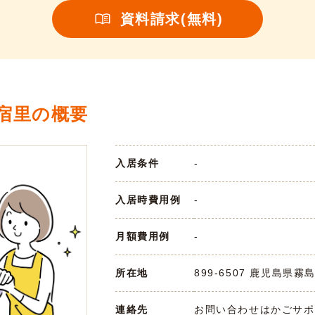
資料請求(無料)
宿里の概要
入居条件
-
入居時費用例
-
月額費用例
-
所在地
899-6507 鹿児島県霧
連絡先
お問い合わせはかごサポまで 