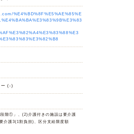
noie.com/%E4%BD%8F%E5%AE%85%E
1%E4%BA%BA%E3%83%9B%E3%83
%AF%E3%82%A4%E3%83%88%E3
%E3%83%83%E3%82%B8
 (-)
3段階①」、(2)介護付きの施設は要介護
は要介護3(1割負担)、区分支給限度額