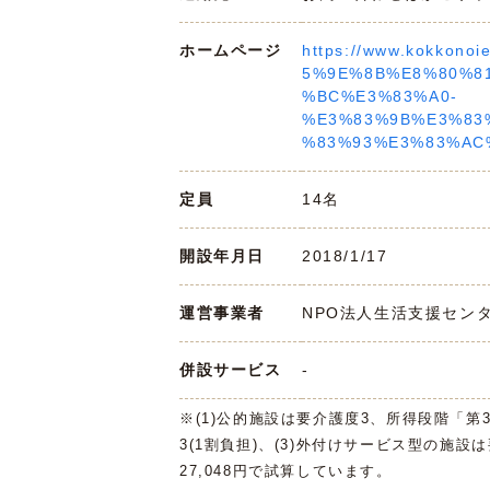
ホームページ
https://www.kokko
5%9E%8B%E8%80%8
%BC%E3%83%A0-
%E3%83%9B%E3%83
%83%93%E3%83%AC
定員
14名
開設年月日
2018/1/17
運営事業者
NPO法人生活支援センター
併設サービス
-
※(1)公的施設は要介護度3、所得段階「第
3(1割負担)、(3)外付けサービス型の施設
27,048円で試算しています。