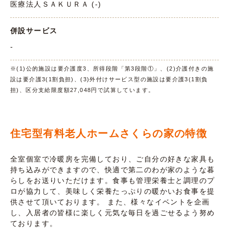
医療法人ＳＡＫＵＲＡ (-)
併設サービス
-
※(1)公的施設は要介護度3、所得段階「第3段階①」、(2)介護付きの施
設は要介護3(1割負担)、(3)外付けサービス型の施設は要介護3(1割負
担)、区分支給限度額27,048円で試算しています。
住宅型有料老人ホームさくらの家の特徴
全室個室で冷暖房を完備しており、ご自分の好きな家具も
持ち込みができますので、快適で第二のわが家のような暮
らしをお送りいただけます。食事も管理栄養士と調理のプ
ロが協力して、美味しく栄養たっぷりの暖かいお食事を提
供させて頂いております。 また、様々なイベントを企画
し、入居者の皆様に楽しく元気な毎日を過ごせるよう努め
ております。