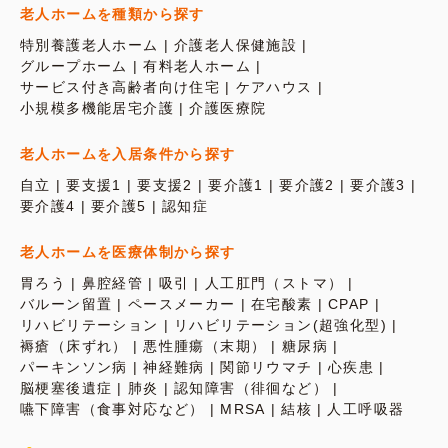
老人ホームを種類から探す
特別養護老人ホーム
介護老人保健施設
グループホーム
有料老人ホーム
サービス付き高齢者向け住宅
ケアハウス
小規模多機能居宅介護
介護医療院
老人ホームを入居条件から探す
自立
要支援1
要支援2
要介護1
要介護2
要介護3
要介護4
要介護5
認知症
老人ホームを医療体制から探す
胃ろう
鼻腔経管
吸引
人工肛門（ストマ）
バルーン留置
ペースメーカー
在宅酸素
CPAP
リハビリテーション
リハビリテーション(超強化型)
褥瘡（床ずれ）
悪性腫瘍（末期）
糖尿病
パーキンソン病
神経難病
関節リウマチ
心疾患
脳梗塞後遺症
肺炎
認知障害（徘徊など）
嚥下障害（食事対応など）
MRSA
結核
人工呼吸器