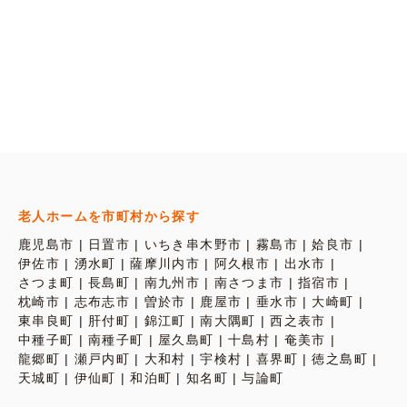
老人ホームを市町村から探す
鹿児島市
日置市
いちき串木野市
霧島市
姶良市
伊佐市
湧水町
薩摩川内市
阿久根市
出水市
さつま町
長島町
南九州市
南さつま市
指宿市
枕崎市
志布志市
曽於市
鹿屋市
垂水市
大崎町
東串良町
肝付町
錦江町
南大隅町
西之表市
中種子町
南種子町
屋久島町
十島村
奄美市
龍郷町
瀬戸内町
大和村
宇検村
喜界町
徳之島町
天城町
伊仙町
和泊町
知名町
与論町