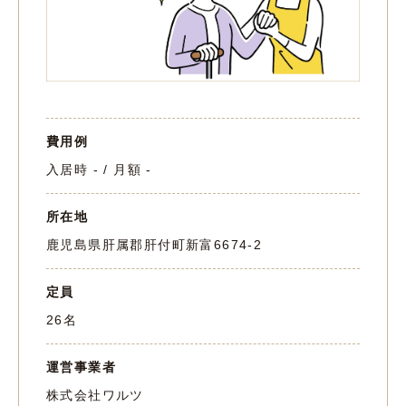
費用例
入居時 - / 月額 -
所在地
鹿児島県肝属郡肝付町新富6674-2
定員
26名
運営事業者
株式会社ワルツ