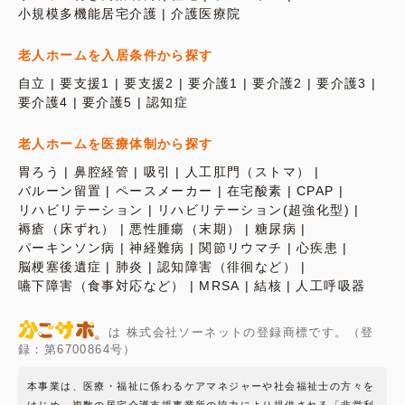
小規模多機能居宅介護
介護医療院
老人ホームを入居条件から探す
自立
要支援1
要支援2
要介護1
要介護2
要介護3
要介護4
要介護5
認知症
老人ホームを医療体制から探す
胃ろう
鼻腔経管
吸引
人工肛門（ストマ）
バルーン留置
ペースメーカー
在宅酸素
CPAP
リハビリテーション
リハビリテーション(超強化型)
褥瘡（床ずれ）
悪性腫瘍（末期）
糖尿病
パーキンソン病
神経難病
関節リウマチ
心疾患
脳梗塞後遺症
肺炎
認知障害（徘徊など）
嚥下障害（食事対応など）
MRSA
結核
人工呼吸器
は 株式会社ソーネットの登録商標です。（登
録：第6700864号）
本事業は、医療・福祉に係わるケアマネジャーや社会福祉士の方々を
はじめ、複数の居宅介護支援事業所の協力により提供される「非営利