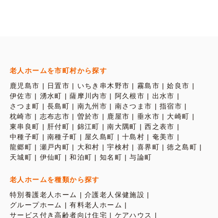
老人ホームを市町村から探す
鹿児島市
日置市
いちき串木野市
霧島市
姶良市
伊佐市
湧水町
薩摩川内市
阿久根市
出水市
さつま町
長島町
南九州市
南さつま市
指宿市
枕崎市
志布志市
曽於市
鹿屋市
垂水市
大崎町
東串良町
肝付町
錦江町
南大隅町
西之表市
中種子町
南種子町
屋久島町
十島村
奄美市
龍郷町
瀬戸内町
大和村
宇検村
喜界町
徳之島町
天城町
伊仙町
和泊町
知名町
与論町
老人ホームを種類から探す
特別養護老人ホーム
介護老人保健施設
グループホーム
有料老人ホーム
サービス付き高齢者向け住宅
ケアハウス