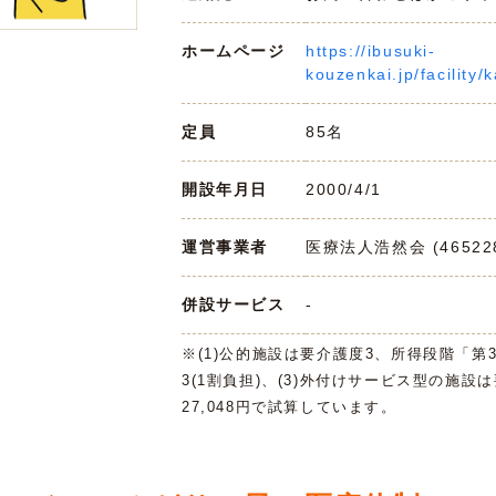
ホームページ
https://ibusuki-
kouzenkai.jp/facility/
定員
85名
開設年月日
2000/4/1
運営事業者
医療法人浩然会 (465228
併設サービス
-
※(1)公的施設は要介護度3、所得段階「第
3(1割負担)、(3)外付けサービス型の施設
27,048円で試算しています。