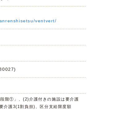
kanrenshisetsu/ventvert/
0027)
3段階①」、(2)介護付きの施設は要介護
は要介護3(1割負担)、区分支給限度額