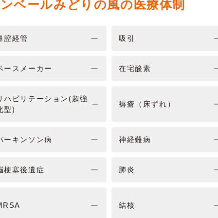
ァンベールみどりの風の医療体制
鼻腔経管
吸引
ペースメーカー
在宅酸素
リハビリテーション(超強
褥瘡（床ずれ）
化型)
パーキンソン病
神経難病
脳梗塞後遺症
肺炎
MRSA
結核