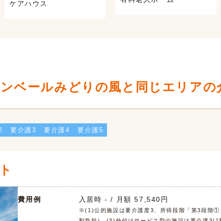
ケアハウス
ァンベールみどりの風と同じエリアの
2
要介護3
要介護4
要介護5
ト
費用例
入居時 - / 月額 57,540円
※(1)公的施設は要介護度3、所得段階「第3段階①
割負担)、(3)外付けサービス型の施設は要介護3(1