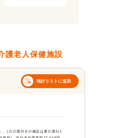
介護老人保健施設
検討リストに追加
」、(2)介護付きの施設は要介護3(1
割負担)、区分支給限度額27,048円