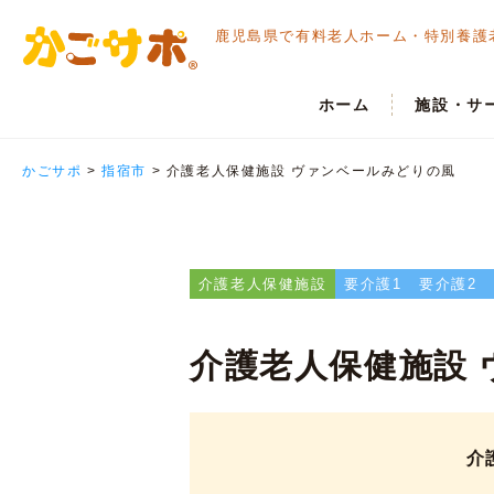
鹿児島県で有料老人ホーム・
特別養護
ホーム
施設・サ
かごサポ
>
指宿市
>
介護老人保健施設 ヴァンベールみどりの風
介護老人保健施設
要介護1
要介護2
介護老人保健施設
介