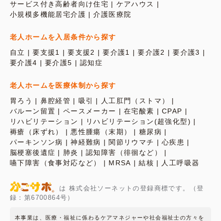
サービス付き高齢者向け住宅
ケアハウス
小規模多機能居宅介護
介護医療院
老人ホームを入居条件から探す
自立
要支援1
要支援2
要介護1
要介護2
要介護3
要介護4
要介護5
認知症
老人ホームを医療体制から探す
胃ろう
鼻腔経管
吸引
人工肛門（ストマ）
バルーン留置
ペースメーカー
在宅酸素
CPAP
リハビリテーション
リハビリテーション(超強化型)
褥瘡（床ずれ）
悪性腫瘍（末期）
糖尿病
パーキンソン病
神経難病
関節リウマチ
心疾患
脳梗塞後遺症
肺炎
認知障害（徘徊など）
嚥下障害（食事対応など）
MRSA
結核
人工呼吸器
は 株式会社ソーネットの登録商標です。（登
録：第6700864号）
本事業は、医療・福祉に係わるケアマネジャーや社会福祉士の方々を