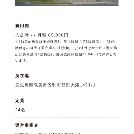
費用例
入居時 - / 月額 85,890円
※(1)公的施設は要介護度3、所得段階「第3段階①」、(2)介
護付きの施設は要介護3(1割負担)、(3)外付けサービス型の施
設は要介護3(1割負担)、区分支給限度額27,048円で試算して
います。
所在地
鹿児島県奄美市笠利町節田大湊1451-1
定員
24名
運営事業者