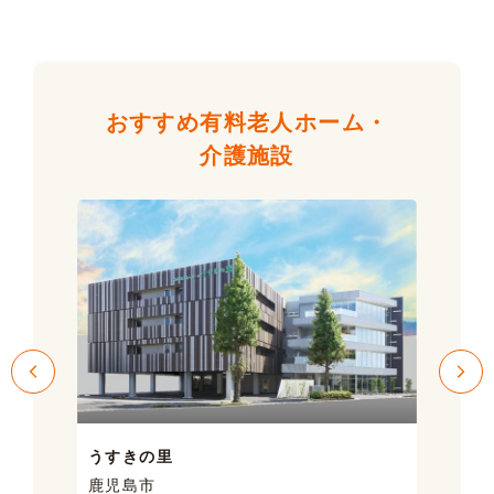
おすすめ有料老人ホーム・
介護施設
うすきの里
サン
鹿児島市
鹿児