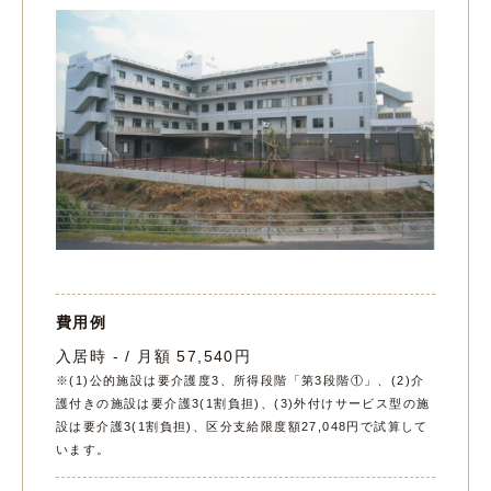
費用例
入居時 - / 月額 57,540円
※(1)公的施設は要介護度3、所得段階「第3段階①」、(2)介
護付きの施設は要介護3(1割負担)、(3)外付けサービス型の施
設は要介護3(1割負担)、区分支給限度額27,048円で試算して
います。