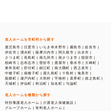
老人ホームを市町村から探す
鹿児島市
日置市
いちき串木野市
霧島市
姶良市
伊佐市
湧水町
薩摩川内市
阿久根市
出水市
さつま町
長島町
南九州市
南さつま市
指宿市
枕崎市
志布志市
曽於市
鹿屋市
垂水市
大崎町
東串良町
肝付町
錦江町
南大隅町
西之表市
中種子町
南種子町
屋久島町
十島村
奄美市
龍郷町
瀬戸内町
大和村
宇検村
喜界町
徳之島町
天城町
伊仙町
和泊町
知名町
与論町
老人ホームを種類から探す
特別養護老人ホーム
介護老人保健施設
グループホーム
有料老人ホーム