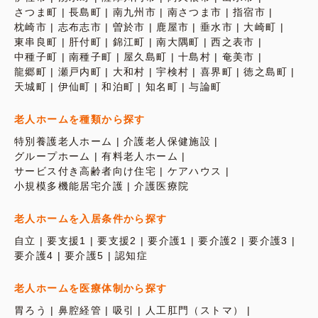
さつま町
長島町
南九州市
南さつま市
指宿市
枕崎市
志布志市
曽於市
鹿屋市
垂水市
大崎町
東串良町
肝付町
錦江町
南大隅町
西之表市
中種子町
南種子町
屋久島町
十島村
奄美市
龍郷町
瀬戸内町
大和村
宇検村
喜界町
徳之島町
天城町
伊仙町
和泊町
知名町
与論町
老人ホームを種類から探す
特別養護老人ホーム
介護老人保健施設
グループホーム
有料老人ホーム
サービス付き高齢者向け住宅
ケアハウス
小規模多機能居宅介護
介護医療院
老人ホームを入居条件から探す
自立
要支援1
要支援2
要介護1
要介護2
要介護3
要介護4
要介護5
認知症
老人ホームを医療体制から探す
胃ろう
鼻腔経管
吸引
人工肛門（ストマ）