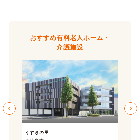
おすすめ有料老人ホーム・
介護施設
うすきの里
サン