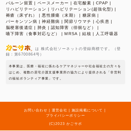
バルーン留置
ペースメーカー
在宅酸素
CPAP
リハビリテーション
リハビリテーション(超強化型)
褥瘡（床ずれ）
悪性腫瘍（末期）
糖尿病
パーキンソン病
神経難病
関節リウマチ
心疾患
脳梗塞後遺症
肺炎
認知障害（徘徊など）
嚥下障害（食事対応など）
MRSA
結核
人工呼吸器
は 株式会社ソーネットの登録商標です。（登
録：第6700864号）
本事業は、医療・福祉に係わるケアマネジャーや社会福祉士の方々を
はじめ、複数の居宅介護支援事業所の協力により提供される「非営利
の福祉ボランティア事業」です。
お問い合わせ
運営会社
施設掲載について
プライバシーポリシー
(C)2023 かごサポ