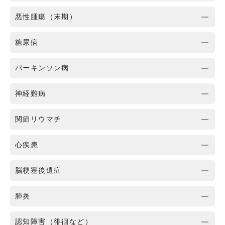
悪性腫瘍（末期）
糖尿病
パーキンソン病
神経難病
関節リウマチ
心疾患
脳梗塞後遺症
肺炎
認知障害（徘徊など）