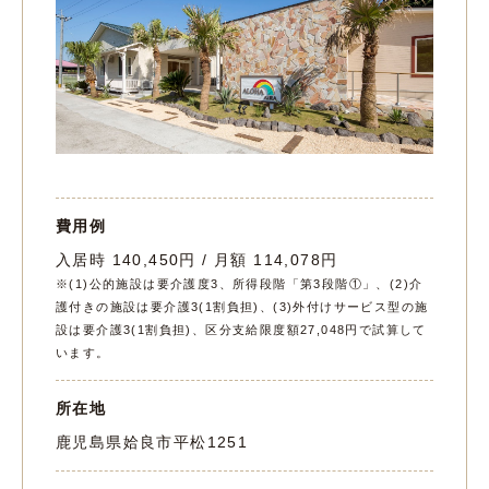
費用例
入居時 140,450円 / 月額 114,078円
※(1)公的施設は要介護度3、所得段階「第3段階①」、(2)介
護付きの施設は要介護3(1割負担)、(3)外付けサービス型の施
設は要介護3(1割負担)、区分支給限度額27,048円で試算して
います。
所在地
鹿児島県姶良市平松1251