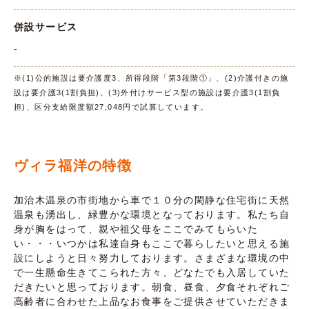
併設サービス
-
※(1)公的施設は要介護度3、所得段階「第3段階①」、(2)介護付きの施
設は要介護3(1割負担)、(3)外付けサービス型の施設は要介護3(1割負
担)、区分支給限度額27,048円で試算しています。
ヴィラ福洋の特徴
加治木温泉の市街地から車で１０分の閑静な住宅街に天然
温泉も湧出し、緑豊かな環境となっております。私たち自
身が胸をはって、親や祖父母をここでみてもらいた
い・・・いつかは私達自身もここで暮らしたいと思える施
設にしようと日々努力しております。さまざまな環境の中
で一生懸命生きてこられた方々、どなたでも入居していた
だきたいと思っております。朝食、昼食、夕食それぞれご
高齢者に合わせた上品なお食事をご提供させていただきま