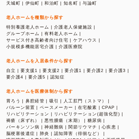
天城町
伊仙町
和泊町
知名町
与論町
老人ホームを種類から探す
特別養護老人ホーム
介護老人保健施設
グループホーム
有料老人ホーム
サービス付き高齢者向け住宅
ケアハウス
小規模多機能居宅介護
介護医療院
老人ホームを入居条件から探す
自立
要支援1
要支援2
要介護1
要介護2
要介護3
要介護4
要介護5
認知症
老人ホームを医療体制から探す
胃ろう
鼻腔経管
吸引
人工肛門（ストマ）
バルーン留置
ペースメーカー
在宅酸素
CPAP
リハビリテーション
リハビリテーション(超強化型)
褥瘡（床ずれ）
悪性腫瘍（末期）
糖尿病
パーキンソン病
神経難病
関節リウマチ
心疾患
脳梗塞後遺症
肺炎
認知障害（徘徊など）