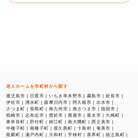
老人ホームを市町村から探す
鹿児島市
日置市
いちき串木野市
霧島市
姶良市
伊佐市
湧水町
薩摩川内市
阿久根市
出水市
さつま町
長島町
南九州市
南さつま市
指宿市
枕崎市
志布志市
曽於市
鹿屋市
垂水市
大崎町
東串良町
肝付町
錦江町
南大隅町
西之表市
中種子町
南種子町
屋久島町
十島村
奄美市
龍郷町
瀬戸内町
大和村
宇検村
喜界町
徳之島町