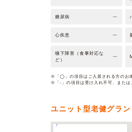
糖尿病
心疾患
嚥下障害（食事対応な
ど）
※「◯」の項目はご入居される方のお
※「-」の項目は受け入れ不可、また
ユニット型老健グラン