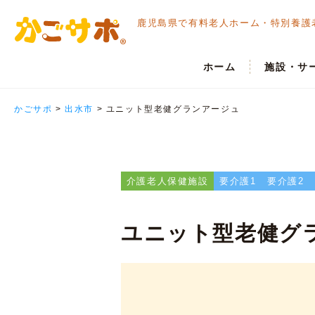
鹿児島県で有料老人ホーム・
特別養護
ホーム
施設・サ
かごサポ
>
出水市
>
ユニット型老健グランアージュ
介護老人保健施設
要介護1
要介護2
ユニット型老健グ