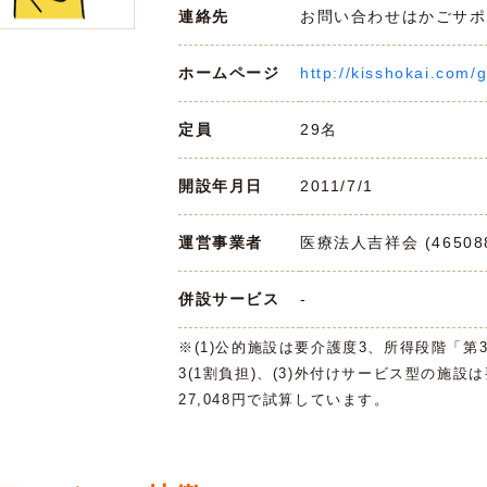
連絡先
お問い合わせはかごサポまで 
ホームページ
http://kisshokai.com/
定員
29名
開設年月日
2011/7/1
運営事業者
医療法人吉祥会 (465088
併設サービス
-
※(1)公的施設は要介護度3、所得段階「第
3(1割負担)、(3)外付けサービス型の施設
27,048円で試算しています。