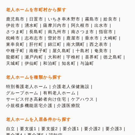
老人ホームを市町村から探す
鹿児島市
日置市
いちき串木野市
霧島市
姶良市
伊佐市
湧水町
薩摩川内市
阿久根市
出水市
さつま町
長島町
南九州市
南さつま市
指宿市
枕崎市
志布志市
曽於市
鹿屋市
垂水市
大崎町
東串良町
肝付町
錦江町
南大隅町
西之表市
中種子町
南種子町
屋久島町
十島村
奄美市
龍郷町
瀬戸内町
大和村
宇検村
喜界町
徳之島町
天城町
伊仙町
和泊町
知名町
与論町
老人ホームを種類から探す
特別養護老人ホーム
介護老人保健施設
グループホーム
有料老人ホーム
サービス付き高齢者向け住宅
ケアハウス
小規模多機能居宅介護
介護医療院
老人ホームを入居条件から探す
自立
要支援1
要支援2
要介護1
要介護2
要介護3