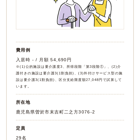
費用例
入居時 - / 月額 54,690円
※(1)公的施設は要介護度3、所得段階「第3段階①」、(2)介
護付きの施設は要介護3(1割負担)、(3)外付けサービス型の施
設は要介護3(1割負担)、区分支給限度額27,048円で試算して
います。
所在地
鹿児島県曽於市末吉町二之方3076-2
定員
29名