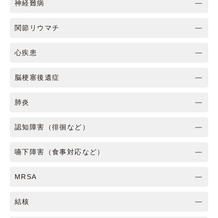
神経難病
関節リウマチ
心疾患
脳梗塞後遺症
肺炎
認知障害（徘徊など）
嚥下障害（食事対応など）
MRSA
結核