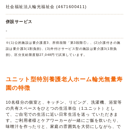
社会福祉法人輪光福祉会 (4671600411)
併設サービス
-
※(1)公的施設は要介護度3、所得段階「第3段階①」、(2)介護付きの施
設は要介護3(1割負担)、(3)外付けサービス型の施設は要介護3(1割負
担)、区分支給限度額27,048円で試算しています。
ユニット型特別養護老人ホーム輪光無量寿
園の特徴
10名様分の個室と、キッチン、リビング、洗濯機、浴室等
の共有スペースをひとつの生活単位（1ユニット）とし
て、ご自宅での生活に近い日常生活を送っ ていただきま
す。ご利用者様とケアワーカーが一緒にご飯を炊いたり、
味噌汁を作ったりと、家庭の雰囲気を大切にしながら、で