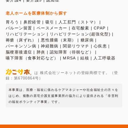
要介護4
要介護5
認知症
老人ホームを医療体制から探す
胃ろう
鼻腔経管
吸引
人工肛門（ストマ）
バルーン留置
ペースメーカー
在宅酸素
CPAP
リハビリテーション
リハビリテーション(超強化型)
褥瘡（床ずれ）
悪性腫瘍（末期）
糖尿病
パーキンソン病
神経難病
関節リウマチ
心疾患
脳梗塞後遺症
肺炎
認知障害（徘徊など）
嚥下障害（食事対応など）
MRSA
結核
人工呼吸器
は 株式会社ソーネットの登録商標です。（登
録：第6700864号）
本事業は、医療・福祉に係わるケアマネジャーや社会福祉士の方々を
はじめ、複数の居宅介護支援事業所の協力により提供される「非営利
の福祉ボランティア事業」です。