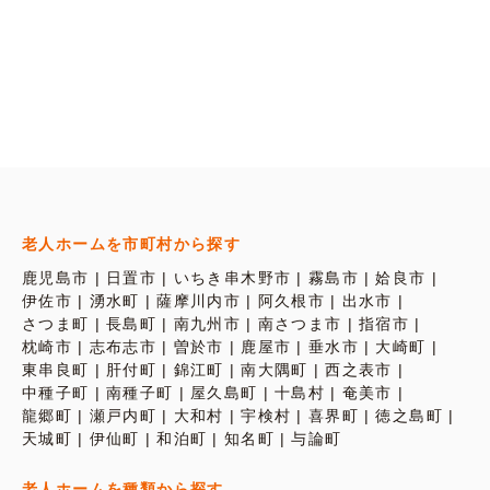
老人ホームを市町村から探す
鹿児島市
日置市
いちき串木野市
霧島市
姶良市
伊佐市
湧水町
薩摩川内市
阿久根市
出水市
さつま町
長島町
南九州市
南さつま市
指宿市
枕崎市
志布志市
曽於市
鹿屋市
垂水市
大崎町
東串良町
肝付町
錦江町
南大隅町
西之表市
中種子町
南種子町
屋久島町
十島村
奄美市
龍郷町
瀬戸内町
大和村
宇検村
喜界町
徳之島町
天城町
伊仙町
和泊町
知名町
与論町
老人ホームを種類から探す