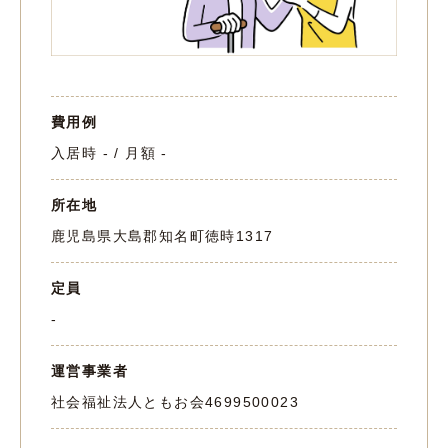
費用例
入居時 - / 月額 -
所在地
鹿児島県大島郡知名町徳時1317
定員
-
運営事業者
社会福祉法人ともお会
4699500023