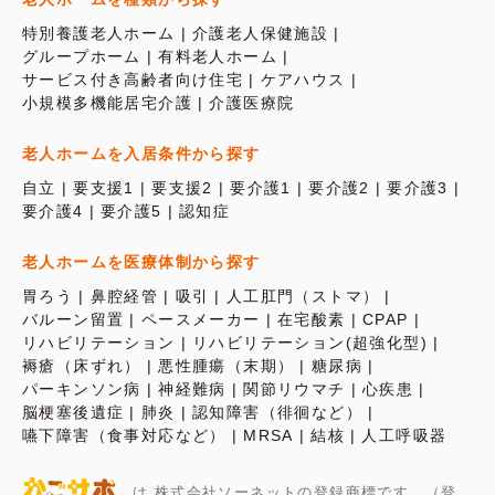
特別養護老人ホーム
介護老人保健施設
グループホーム
有料老人ホーム
サービス付き高齢者向け住宅
ケアハウス
小規模多機能居宅介護
介護医療院
老人ホームを入居条件から探す
自立
要支援1
要支援2
要介護1
要介護2
要介護3
要介護4
要介護5
認知症
老人ホームを医療体制から探す
胃ろう
鼻腔経管
吸引
人工肛門（ストマ）
バルーン留置
ペースメーカー
在宅酸素
CPAP
リハビリテーション
リハビリテーション(超強化型)
褥瘡（床ずれ）
悪性腫瘍（末期）
糖尿病
パーキンソン病
神経難病
関節リウマチ
心疾患
脳梗塞後遺症
肺炎
認知障害（徘徊など）
嚥下障害（食事対応など）
MRSA
結核
人工呼吸器
は 株式会社ソーネットの登録商標です。（登