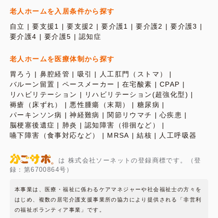
老人ホームを入居条件から探す
自立
要支援1
要支援2
要介護1
要介護2
要介護3
要介護4
要介護5
認知症
老人ホームを医療体制から探す
胃ろう
鼻腔経管
吸引
人工肛門（ストマ）
バルーン留置
ペースメーカー
在宅酸素
CPAP
リハビリテーション
リハビリテーション(超強化型)
褥瘡（床ずれ）
悪性腫瘍（末期）
糖尿病
パーキンソン病
神経難病
関節リウマチ
心疾患
脳梗塞後遺症
肺炎
認知障害（徘徊など）
嚥下障害（食事対応など）
MRSA
結核
人工呼吸器
は 株式会社ソーネットの登録商標です。（登
録：第6700864号）
本事業は、医療・福祉に係わるケアマネジャーや社会福祉士の方々を
はじめ、複数の居宅介護支援事業所の協力により提供される「非営利
の福祉ボランティア事業」です。