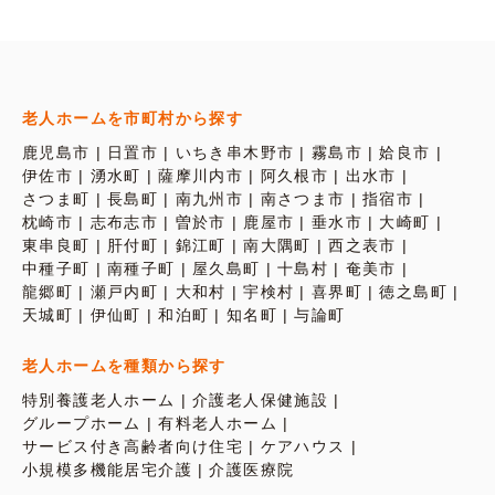
老人ホームを市町村から探す
鹿児島市
日置市
いちき串木野市
霧島市
姶良市
伊佐市
湧水町
薩摩川内市
阿久根市
出水市
さつま町
長島町
南九州市
南さつま市
指宿市
枕崎市
志布志市
曽於市
鹿屋市
垂水市
大崎町
東串良町
肝付町
錦江町
南大隅町
西之表市
中種子町
南種子町
屋久島町
十島村
奄美市
龍郷町
瀬戸内町
大和村
宇検村
喜界町
徳之島町
天城町
伊仙町
和泊町
知名町
与論町
老人ホームを種類から探す
特別養護老人ホーム
介護老人保健施設
グループホーム
有料老人ホーム
サービス付き高齢者向け住宅
ケアハウス
小規模多機能居宅介護
介護医療院