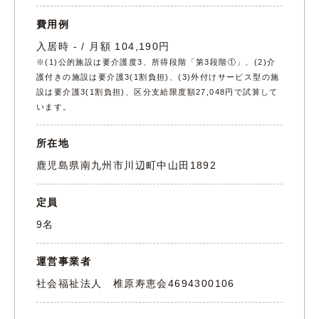
費用例
入居時 - / 月額 104,190円
※(1)公的施設は要介護度3、所得段階「第3段階①」、(2)介
護付きの施設は要介護3(1割負担)、(3)外付けサービス型の施
設は要介護3(1割負担)、区分支給限度額27,048円で試算して
います。
所在地
鹿児島県南九州市川辺町中山田1892
定員
9名
運営事業者
社会福祉法人 椎原寿恵会
4694300106