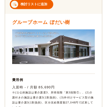
検討リストに追加
グループホーム ぼだい樹
費用例
入居時 - / 月額 85,690円
※(1)公的施設は要介護度3、所得段階「第3段階①」、(2)介
護付きの施設は要介護3(1割負担)、(3)外付けサービス型の施
設は要介護3(1割負担)、区分支給限度額27,048円で試算して