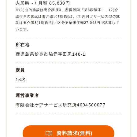
入居時 - / 月額 85,830円
※(1)公的施設は要介護度3、所得段階「第3段階①」、(2)介
護付きの施設は要介護3(1割負担)、(3)外付けサービス型の施
設は要介護3(1割負担)、区分支給限度額27,048円で試算して
います。
所在地
鹿児島県姶良市脇元字田尻148-1
定員
18名
運営事業者
有限会社ケアサービス研究所
4694500077
資料請求(無料)