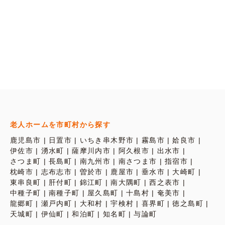
老人ホームを市町村から探す
鹿児島市
日置市
いちき串木野市
霧島市
姶良市
伊佐市
湧水町
薩摩川内市
阿久根市
出水市
さつま町
長島町
南九州市
南さつま市
指宿市
枕崎市
志布志市
曽於市
鹿屋市
垂水市
大崎町
東串良町
肝付町
錦江町
南大隅町
西之表市
中種子町
南種子町
屋久島町
十島村
奄美市
龍郷町
瀬戸内町
大和村
宇検村
喜界町
徳之島町
天城町
伊仙町
和泊町
知名町
与論町