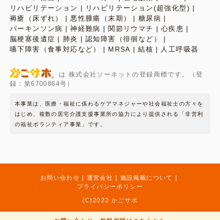
リハビリテーション
リハビリテーション(超強化型)
褥瘡（床ずれ）
悪性腫瘍（末期）
糖尿病
パーキンソン病
神経難病
関節リウマチ
心疾患
脳梗塞後遺症
肺炎
認知障害（徘徊など）
嚥下障害（食事対応など）
MRSA
結核
人工呼吸器
は 株式会社ソーネットの登録商標です。（登
録：第6700864号）
本事業は、医療・福祉に係わるケアマネジャーや社会福祉士の方々を
はじめ、複数の居宅介護支援事業所の協力により提供される「非営利
の福祉ボランティア事業」です。
お問い合わせ
運営会社
施設掲載について
プライバシーポリシー
(C)2023 かごサポ