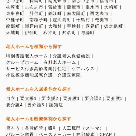
さつま町
長島町
南九州市
南さつま市
指宿市
枕崎市
志布志市
曽於市
鹿屋市
垂水市
大崎町
東串良町
肝付町
錦江町
南大隅町
西之表市
中種子町
南種子町
屋久島町
十島村
奄美市
龍郷町
瀬戸内町
大和村
宇検村
喜界町
徳之島町
天城町
伊仙町
和泊町
知名町
与論町
老人ホームを種類から探す
特別養護老人ホーム
介護老人保健施設
グループホーム
有料老人ホーム
サービス付き高齢者向け住宅
ケアハウス
小規模多機能居宅介護
介護医療院
老人ホームを入居条件から探す
自立
要支援1
要支援2
要介護1
要介護2
要介護3
要介護4
要介護5
認知症
老人ホームを医療体制から探す
胃ろう
鼻腔経管
吸引
人工肛門（ストマ）
バルーン留置
ペースメーカー
在宅酸素
CPAP