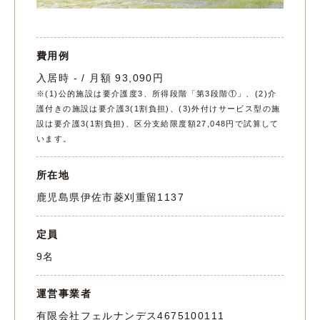
費用例
入居時 - / 月額 93,090円
※(1)公的施設は要介護度3、所得段階「第3段階①」、(2)介
護付きの施設は要介護3(1割負担)、(3)外付けサービス型の施
設は要介護3(1割負担)、区分支給限度額27,048円で試算して
います。
所在地
鹿児島県伊佐市菱刈重留1137
定員
9名
運営事業者
有限会社フェルナンデス
4675100111