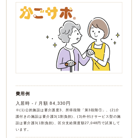
費用例
入居時 - / 月額 84,330円
※(1)公的施設は要介護度3、所得段階「第3段階①」、(2)介
護付きの施設は要介護3(1割負担)、(3)外付けサービス型の施
設は要介護3(1割負担)、区分支給限度額27,048円で試算して
います。